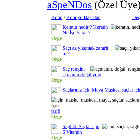
aSpeNDos
(Özel Üye
Konu
/
Konuyu Başlatan
Değ
Keratin nedir ? Keratin
Ne İşe Yarar ?
Ozge
Saçı az yıkamak zararlı
mı?
Ozge
Saç rengini
açmanın doğal yolu
Ozge
Saçlarınız İçin Maya Maskesi saçlar iç
tarifi
Ozge
Sağlıklı Saçlar için
6 Vitamin
Ozge