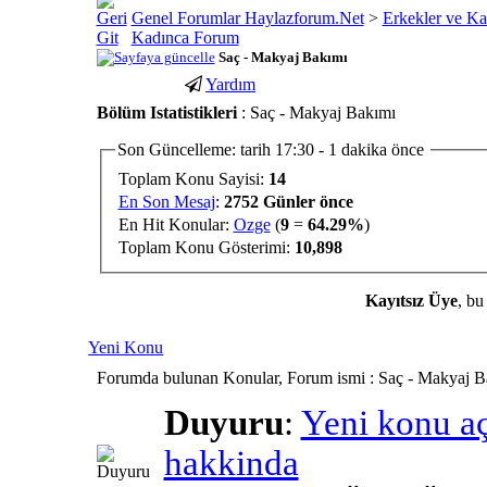
Genel Forumlar Haylazforum.Net
>
Erkekler ve Ka
Kadınca Forum
Saç - Makyaj Bakımı
Yardım
porno
youtube
Bölüm Istatistikleri
: Saç - Makyaj Bakımı
izle
abone
gaziantep
hilesi
Son Güncelleme: tarih 17:30 - 1 dakika önce
escort
Toplam Konu Sayisi:
14
gaziantep
En Son Mesaj
:
2752 Günler önce
escort
En Hit Konular:
Ozge
(
9
=
64.29%
)
Toplam Konu Gösterimi:
10,898
Kayıtsız Üye
, bu
Yeni Konu
Forumda bulunan Konular, Forum ismi
: Saç - Makyaj B
Duyuru
:
Yeni konu a
hakkinda