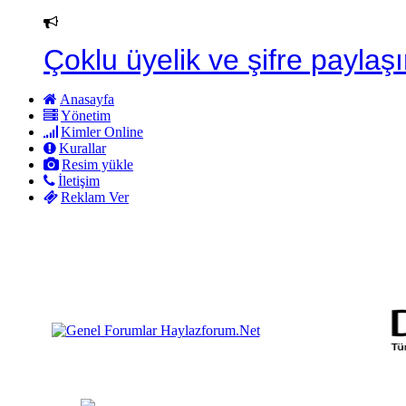
Çoklu üyelik ve şifre paylaşı
Anasayfa
Yönetim
Kimler Online
Kurallar
Resim yükle
İletişim
Reklam Ver