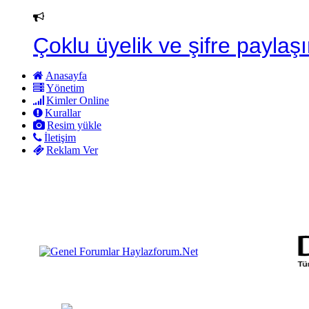
Çoklu üyelik ve şifre paylaşı
Anasayfa
Yönetim
Kimler Online
Kurallar
Resim yükle
İletişim
Reklam Ver