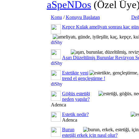
aSpeNDos
(Özel Üye
Konu
/
Konuyu Başlatan
Değ
Kepçe Kulak ameliyatı sonrası kaç günde
diShy
Aşırı Düzeltilmiş Burunlar Revizyon S
diShy
Estetikte yeni
trend el gençleştirme !
diShy
Göğüs estetiği
neden yapılır?
Adenca
Estetik nedir?
Adenca
Burun
estetiği erkek için nasıl olur?