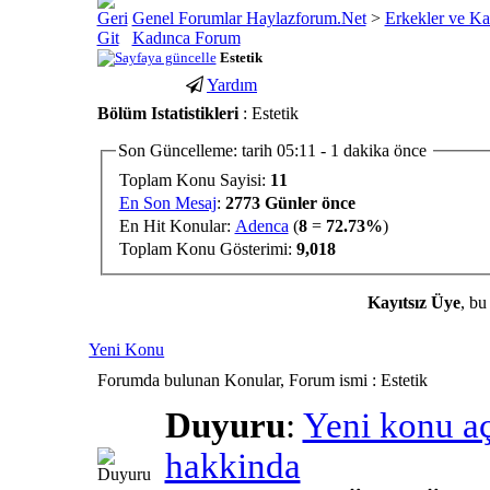
Genel Forumlar Haylazforum.Net
>
Erkekler ve Ka
Kadınca Forum
Estetik
Yardım
porno
youtube
Bölüm Istatistikleri
: Estetik
izle
abone
gaziantep
hilesi
Son Güncelleme: tarih 05:11 - 1 dakika önce
escort
Toplam Konu Sayisi:
11
gaziantep
En Son Mesaj
:
2773 Günler önce
escort
En Hit Konular:
Adenca
(
8
=
72.73%
)
Toplam Konu Gösterimi:
9,018
Kayıtsız Üye
, bu
Yeni Konu
Forumda bulunan Konular, Forum ismi
: Estetik
Duyuru
:
Yeni konu a
hakkinda