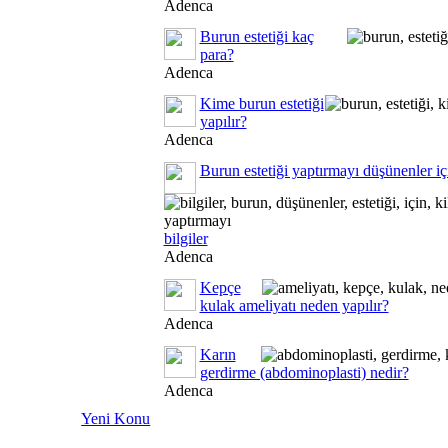
Adenca
Burun estetiği kaç
para?
Adenca
Kime burun estetiği
yapılır?
Adenca
Burun estetiği yaptırmayı düşünenler içi
bilgiler
Adenca
Kepçe
kulak ameliyatı neden yapılır?
Adenca
Karın
gerdirme (abdominoplasti) nedir?
Adenca
Yeni Konu