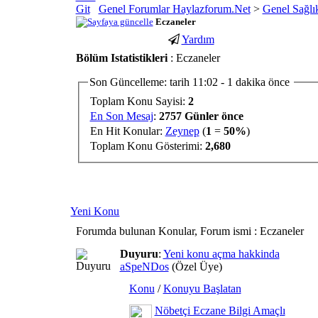
Genel Forumlar Haylazforum.Net
>
Genel Sağlı
Eczaneler
Yardım
porno
youtube
Bölüm Istatistikleri
: Eczaneler
izle
abone
gaziantep
hilesi
Son Güncelleme: tarih 11:02 - 1 dakika önce
escort
Toplam Konu Sayisi:
2
gaziantep
En Son Mesaj
:
2757 Günler önce
escort
En Hit Konular:
Zeynep
(
1
=
50%
)
Toplam Konu Gösterimi:
2,680
Yeni Konu
Forumda bulunan Konular, Forum ismi
: Eczaneler
Duyuru
:
Yeni konu açma hakkinda
aSpeNDos
(Özel Üye)
Konu
/
Konuyu Başlatan
Nöbetçi Eczane Bilgi Amaçlı