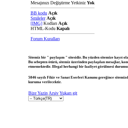
Mesajınızı Değiştirme Yetkiniz
Yok
BB kodu
Açık
Smileler
Açık
[IMG]
Kodları
Açık
HTML-Kodu
Kapalı
Forum Kuralları
Sitemiz bir " paylaşım " sitesidir. Bu yüzden sitemize kayıt o
Bu sebepten ötürü, sitemiz üzerinden paylaşılan mesajlar, ko
etmemektedir. Illegal herhangi bir faaliyet görülmesi durumund
5846 sayılı Fikir ve Sanat Eserleri Kanunu gereğince sitemizde
kuruma verilecektir.
Bize Yazin
Arşiv
Yukarı git