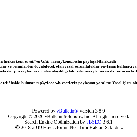
lan herkes
kontrol edilmeksizin
mesaj/konu/resim paylaşabilmektedir.
nular ve resimlerden doğabilecek olan yasal sorumluluklar paylaşan kullanıcıya
a iletişim sayfası üzerinden ulaşıldığı taktirde mesaj, konu ya da resim en fazla
 telif hakkı bulunan mp3,video v.b. eserlerin paylaşımı yasaktır. Yasal işlem olm
Powered by
vBulletin®
Version 3.8.9
Copyright © 2026 vBulletin Solutions, Inc. All rights reserved.
Search Engine Optimization by
vBSEO
3.6.1
2018-2019 Haylazforum.Net| Tüm Hakları Saklıdır...