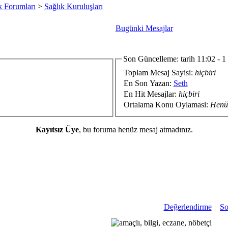
k Forumları
>
Sağlık Kuruluşları
Bugünki Mesajlar
Son Güncelleme: tarih 11:02 - 1
Toplam Mesaj Sayisi:
hiçbiri
En Son Yazan:
Seth
En Hit Mesajlar:
hiçbiri
Ortalama Konu Oylamasi:
Henü
Kayıtsız Üye
, bu foruma henüz mesaj atmadınız.
Değerlendirme
So