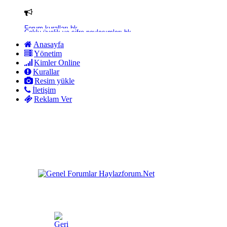
Çoklu üyelik ve şifre paylaşımları hk.
Anasayfa
Yönetim
Kimler Online
Kurallar
Resim yükle
İletişim
Reklam Ver