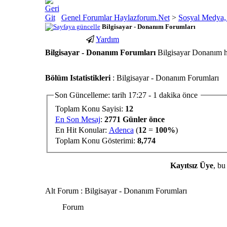
Genel Forumlar Haylazforum.Net
>
Sosyal Medya, 
Bilgisayar - Donanım Forumları
Yardım
Bilgisayar - Donanım Forumları
Bilgisayar Donanım ha
porno
youtube
Bölüm Istatistikleri
: Bilgisayar - Donanım Forumları
izle
abone
gaziantep
hilesi
Son Güncelleme: tarih 17:27 - 1 dakika önce
escort
Toplam Konu Sayisi:
12
gaziantep
En Son Mesaj
:
2771 Günler önce
escort
En Hit Konular:
Adenca
(
12
=
100%
)
Toplam Konu Gösterimi:
8,774
Kayıtsız Üye
, bu
Alt Forum
: Bilgisayar - Donanım Forumları
Forum