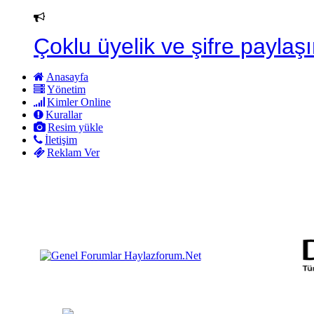
Çoklu üyelik ve şifre paylaşı
Anasayfa
Yönetim
Kimler Online
Kurallar
Resim yükle
İletişim
Reklam Ver