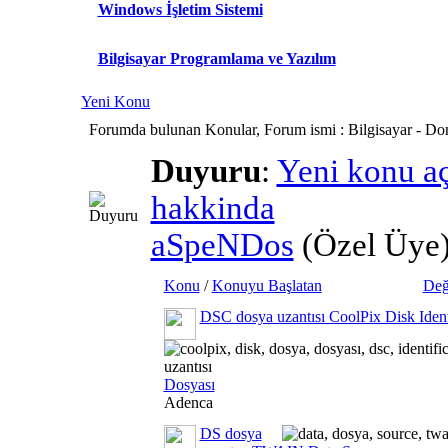
Windows İşletim Sistemi
Bilgisayar Programlama ve Yazılım
Yeni Konu
Forumda bulunan Konular, Forum ismi
: Bilgisayar - D
Duyuru
:
Yeni konu a
hakkinda
aSpeNDos
(Özel Üye
Konu
/
Konuyu Başlatan
Değ
DSC dosya uzantısı CoolPix Disk Ident
Dosyası
Adenca
DS dosya