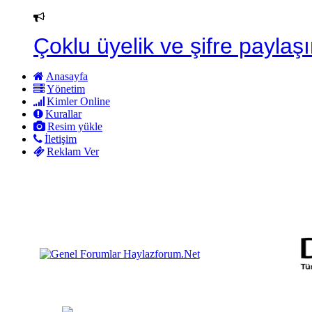
Çoklu üyelik ve şifre paylaşı
Anasayfa
Yönetim
Kimler Online
Kurallar
Resim yükle
İletişim
Reklam Ver