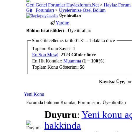
Genel Forumlar Haylazforum.Net
>
Haylaz Forum 
Forumları
>
Üyelerimize Özel Bölüm
Üye itirafları
Yardım
porno
youtube
Bölüm Istatistikleri
: Üye itirafları
izle
abone
gaziantep
hilesi
Son Güncelleme: tarih 01:31 - 1 dakika önce
escort
Toplam Konu Sayisi:
1
gaziantep
En Son Mesaj
:
2123 Günler önce
escort
En Hit Konular:
Muamma
(
1
=
100%
)
Toplam Konu Gösterimi:
58
Kayıtsız Üye
, bu
Yeni Konu
Forumda bulunan Konular, Forum ismi
: Üye itirafları
Duyuru
:
Yeni konu a
hakkinda