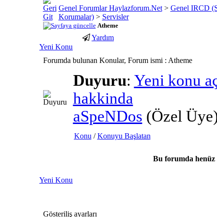
Genel Forumlar Haylazforum.Net
>
Genel IRCD (Su
Korumalar)
>
Servisler
Atheme
Yardım
porno
youtube
Yeni Konu
izle
abone
Forumda bulunan Konular, Forum ismi
: Atheme
gaziantep
hilesi
escort
Duyuru
:
Yeni konu a
gaziantep
escort
hakkinda
aSpeNDos
(Özel Üye
Konu
/
Konuyu Başlatan
Bu forumda henüz 
Yeni Konu
Gösteriliş ayarları