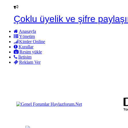
Çoklu üyelik ve şifre paylaşı
Anasayfa
Yönetim
Kimler Online
Kurallar
Resim yükle
İletişim
Reklam Ver