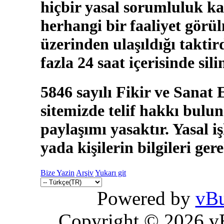
hiçbir yasal sorumluluk ka
herhangi bir faaliyet görü
üzerinden ulaşıldığı takti
fazla 24 saat içerisinde sili
5846 sayılı Fikir ve Sanat
sitemizde telif hakkı bulun
paylaşımı yasaktır. Yasal i
yada kişilerin bilgileri ger
Bize Yazin
Arşiv
Yukarı git
Powered by
vBu
Copyright © 2026 vBu