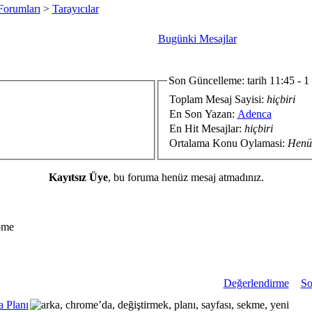
Forumları
>
Tarayıcılar
Bugünki Mesajlar
Son Güncelleme: tarih 11:45 - 1
Toplam Mesaj Sayisi:
hiçbiri
En Son Yazan:
Adenca
En Hit Mesajlar:
hiçbiri
Ortalama Konu Oylamasi:
Henü
Kayıtsız Üye
, bu foruma henüz mesaj atmadınız.
ome
Değerlendirme
So
 Planı