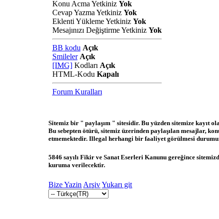
Konu Acma Yetkiniz
Yok
Cevap Yazma Yetkiniz
Yok
Eklenti Yükleme Yetkiniz
Yok
Mesajınızı Değiştirme Yetkiniz
Yok
BB kodu
Açık
Smileler
Açık
[IMG]
Kodları
Açık
HTML-Kodu
Kapalı
Forum Kuralları
Sitemiz bir " paylaşım " sitesidir. Bu yüzden sitemize kayıt o
Bu sebepten ötürü, sitemiz üzerinden paylaşılan mesajlar, ko
etmemektedir. Illegal herhangi bir faaliyet görülmesi durumund
5846 sayılı Fikir ve Sanat Eserleri Kanunu gereğince sitemizde
kuruma verilecektir.
Bize Yazin
Arşiv
Yukarı git