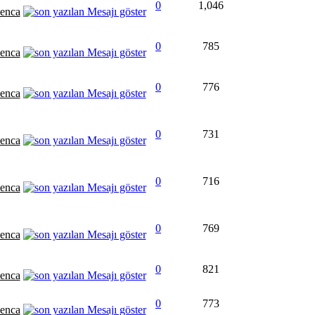
0
1,046
enca
0
785
enca
0
776
enca
0
731
enca
0
716
enca
0
769
enca
0
821
enca
0
773
enca