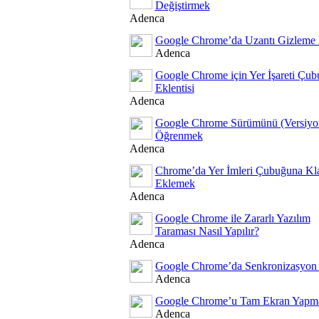
Değiştirmek
Adenca
Google Chrome’da Uzantı Gizleme N
Adenca
Google Chrome için Yer İşareti Çu
Eklentisi
Adenca
Google Chrome Sürümünü (Versiyo
Öğrenmek
Adenca
Chrome’da Yer İmleri Çubuğuna Kl
Eklemek
Adenca
Google Chrome ile Zararlı Yazılım
Taraması Nasıl Yapılır?
Adenca
Google Chrome’da Senkronizasyon N
Adenca
Google Chrome’u Tam Ekran Yapm
Adenca