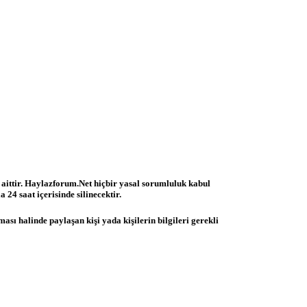
 aittir. Haylazforum.Net hiçbir yasal sorumluluk kabul
 24 saat içerisinde silinecektir.
ası halinde paylaşan kişi yada kişilerin bilgileri gerekli