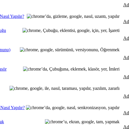
Ad
asıl Yapılır?
Ad
buğu
Ad
nunu)
Ad
asör
Ad
Ad
asıl Yapılır?
Ad
ak
Ad