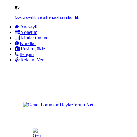
Çoklu üyelik ve şifre paylaşımları hk.
Anasayfa
Yönetim
Kimler Online
Kurallar
Resim yükle
İletişim
Reklam Ver