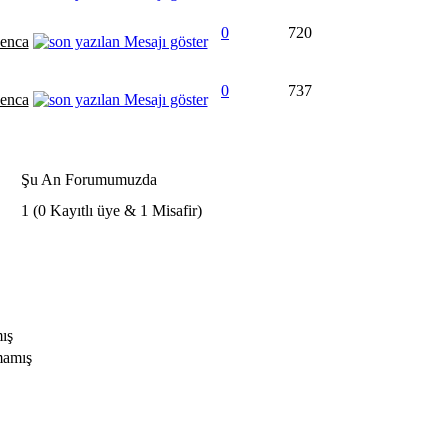
0
720
enca
0
737
enca
Şu An Forumumuzda
1 (0 Kayıtlı üye & 1 Misafir)
ış
mamış