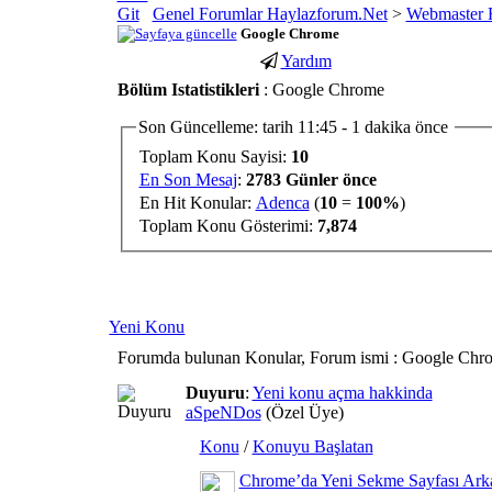
Genel Forumlar Haylazforum.Net
>
Webmaster 
Google Chrome
Yardım
porno
youtube
Bölüm Istatistikleri
: Google Chrome
izle
abone
gaziantep
hilesi
Son Güncelleme: tarih 11:45 - 1 dakika önce
escort
Toplam Konu Sayisi:
10
gaziantep
En Son Mesaj
:
2783 Günler önce
escort
En Hit Konular:
Adenca
(
10
=
100%
)
Toplam Konu Gösterimi:
7,874
Yeni Konu
Forumda bulunan Konular, Forum ismi
: Google Chr
Duyuru
:
Yeni konu açma hakkinda
aSpeNDos
(Özel Üye)
Konu
/
Konuyu Başlatan
Chrome’da Yeni Sekme Sayfası Arka