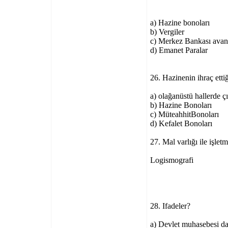
a) Hazine bonoları
b) Vergiler
c) Merkez Bankası avans
d) Emanet Paralar
26. Hazinenin ihraç etti
a) olağanüstü hallerde ç
b) Hazine Bonoları
c) MüteahhitBonoları
d) Kefalet Bonoları
27. Mal varlığı ile işlet
Logismografi
28. Ifadeler?
a) Devlet muhasebesi dah