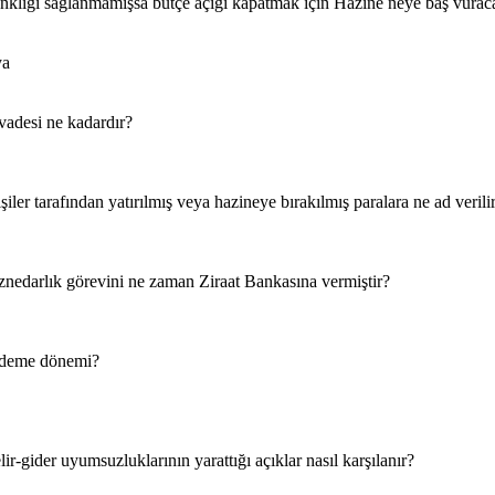
enkliği sağlanmamışsa bütçe açığı kapatmak için Hazine neye baş vuraca
ya
vadesi ne kadardır?
iler tarafından yatırılmış veya hazineye bırakılmış paralara ne ad verili
nedarlık görevini ne zaman Ziraat Bankasına vermiştir?
 ödeme dönemi?
r-gider uyumsuzluklarının yarattığı açıklar nasıl karşılanır?