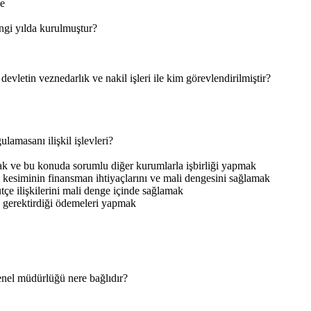
le
gi yılda kurulmuştur?
vletin veznedarlık ve nakil işleri ile kim görevlendirilmiştir?
lamasanı ilişkil işlevleri?
ak ve bu konuda sorumlu diğer kurumlarla işbirliği yapmak
 kesiminin finansman ihtiyaçlarını ve mali dengesini sağlamak
tçe ilişkilerini mali denge içinde sağlamak
 gerektirdiği ödemeleri yapmak
el müdürlüğü nere bağlıdır?