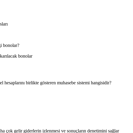
ları
ği bonolar?
ıkarılacak bonolar
mel hesaplarını birlikte gösteren muhasebe sistemi hangisidir?
a çok gelir giderlerin izlenmesi ve sonuçların denetimini sağlar