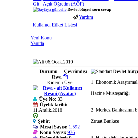
Açık Öğretim (AÖF)
Devlet bütçesi soru cevap
Yardım
porno
youtube
Kullanıcı Etiket Listesi
izle
abone
gaziantep
hilesi
Yeni Konu
escort
Yanıtla
gaziantep
escort
06.Ocak.2019
Durumu
Çevrimdışı
Devlet bütç
Rwa
1. Ekonomik Araştırmal
Kıdemli Üye
Hazine Müsteşarlığı
Üye No:
33
Üyelik tarihi:
2. Merkez Bankasının bu
11.Aralık.2018
Zıraat Bankası
Şehir:
Mesaj Sayısı:
1,592
Konu Sayısı:
976
3. Hazine Müsteşarlığına
Beğendikleri:
9