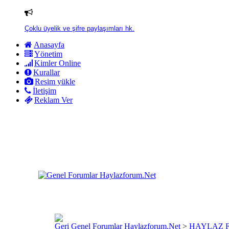
Çoklu üyelik ve şifre paylaşımları hk.
Anasayfa
Yönetim
Kimler Online
Kurallar
Resim yükle
İletişim
Reklam Ver
Genel Forumlar Haylazforum.Net
>
HAYLAZ 