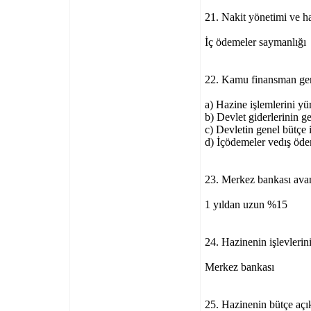
21. Nakit yönetimi ve ha
İç ödemeler saymanlığı
22. Kamu finansman gen
a) Hazine işlemlerini y
b) Devlet giderlerinin g
c) Devletin genel bütçe i
d) İçödemeler vedış öd
23. Merkez bankası avans
1 yıldan uzun %15
24. Hazinenin işlevlerin
Merkez bankası
25. Hazinenin bütçe açı