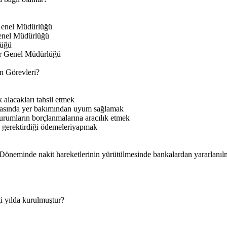
Genel Müdürlüğü
enel Müdürlüğü
lüğü
er Genel Müdürlüğü
ın Görevleri?
 alacakları tahsil etmek
 arasında yer bakımından uyum sağlamak
urumların borçlanmalarına aracılık etmek
 gerektirdiği ödemeleriyapmak
Döneminde nakit hareketlerinin yürütülmesinde bankalardan yararlanıl
 yılda kurulmuştur?