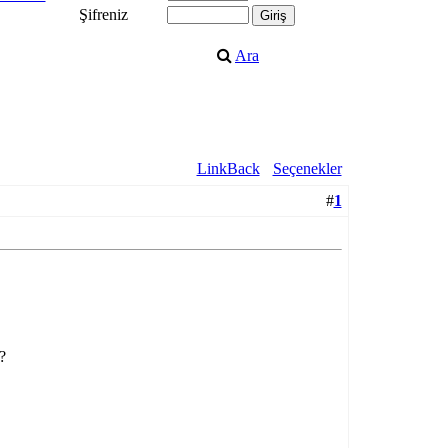
Şifreniz
Ara
LinkBack
Seçenekler
#
1
?