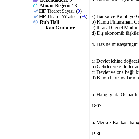
Alınan Beğeni:
53
HF
Ticaret Sayısı: (
0
)
a) Banka ve Kambiyo 
HF
Ticaret Yüzdesi: (
%
)
b) Kamu Finansmanı G
Ruh Hali
c) Ihracat Genel Müdür
Kan Grubum:
d) Dış ekonomik ilişkil
4. Hazine müsteşarlığın
a) Devlet lehine doğacak
b) Gelirler ve giderler
c) Devlet ve ona bağlı k
d) Kamu harcamalarının
5. Hangi yılda Osmanlı 
1863
6. Merkez Bankası hangi
1930