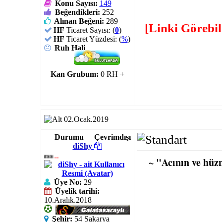
Konu Sayısı:
149
Beğendikleri:
252
Alınan Beğeni:
289
[Linki Görebi
HF
Ticaret Sayısı: (
0
)
HF
Ticaret Yüzdesi: (
%
)
Ruh Hali
Kan Grubum:
0 RH +
02.Ocak.2019
Durumu
Çevrimdışı
diShy
~
یơυℓℓεss
..
~ "Acının ve hüz
Üye No:
29
Üyelik tarihi:
10.Aralık.2018
Şehir:
54 Sakarya