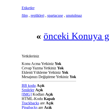
Etiketler
film
,
replikleri
,
spartacuse
,
unutulmaz
«
önceki Konuya g
Yetkileriniz
Konu Acma Yetkiniz
Yok
Cevap Yazma Yetkiniz
Yok
Eklenti Yükleme Yetkiniz
Yok
Mesajınızı Değiştirme Yetkiniz
Yok
BB kodu
Açık
Smileler
Açık
[IMG]
Kodları
Açık
HTML-Kodu
Kapalı
Trackbacks
are
Açık
Pingbacks
are
Açık