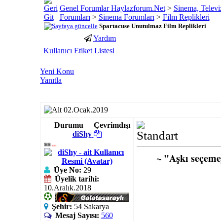
Genel Forumlar Haylazforum.Net
>
Sinema, Televi
Forumları
>
Sinema Forumları
>
Film Replikleri
Spartacuse Unutulmaz Film Replikleri
Yardım
porno
youtube
Kullanıcı Etiket Listesi
izle
abone
gaziantep
hilesi
Yeni Konu
escort
Yanıtla
gaziantep
escort
02.Ocak.2019
Durumu
Çevrimdışı
diShy
~
یơυℓℓεss
..
~ "Aşkı seçemey
Üye No:
29
Üyelik tarihi:
10.Aralık.2018
Şehir:
54 Sakarya
Mesaj Sayısı:
560