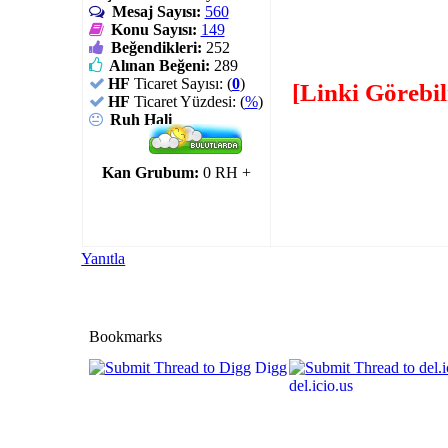
Mesaj Sayısı:
560
Konu Sayısı:
149
Beğendikleri:
252
Alınan Beğeni:
289
HF
Ticaret Sayısı: (
0
)
[Linki Görebi
HF
Ticaret Yüzdesi: (
%
)
Ruh Hali
Kan Grubum:
0 RH +
Yanıtla
Bookmarks
Digg
del.icio.us