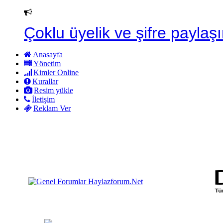
Çoklu üyelik ve şifre paylaşı
Anasayfa
Yönetim
Kimler Online
Kurallar
Resim yükle
İletişim
Reklam Ver