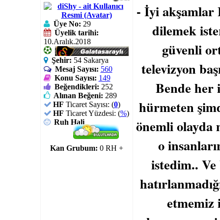
- İyi akşamlar 
Üye No:
29
dilemek ist
Üyelik tarihi:
10.Aralık.2018
güvenli o
Şehir:
54 Sakarya
televizyon baş
Mesaj Sayısı:
560
Konu Sayısı:
149
Bende her i
Beğendikleri:
252
Alınan Beğeni:
289
hürmeten şimd
HF
Ticaret Sayısı: (
0
)
HF
Ticaret Yüzdesi: (
%
)
önemli olayda 
Ruh Hali
o insanlar
Kan Grubum:
0 RH +
istedim.. Ve
hatırlanmadığ
etmemiz i