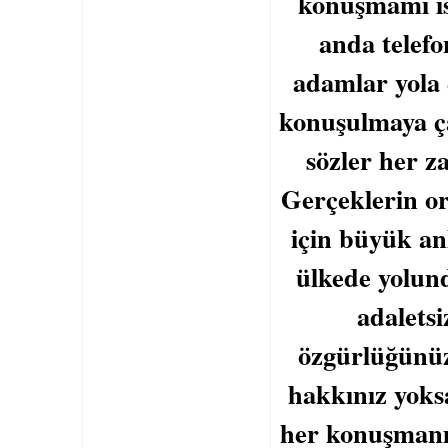
konuşmamı is
anda telefo
adamlar yola
konuşulmaya ça
sözler her 
Gerçeklerin or
için büyük an
ülkede yolun
adaletsi
özgürlüğünüz
hakkınız yoksa
her konuşmanızı