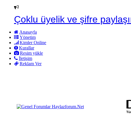
Çoklu üyelik ve şifre paylaşı
Anasayfa
Yönetim
Kimler Online
Kurallar
Resim yükle
İletişim
Reklam Ver