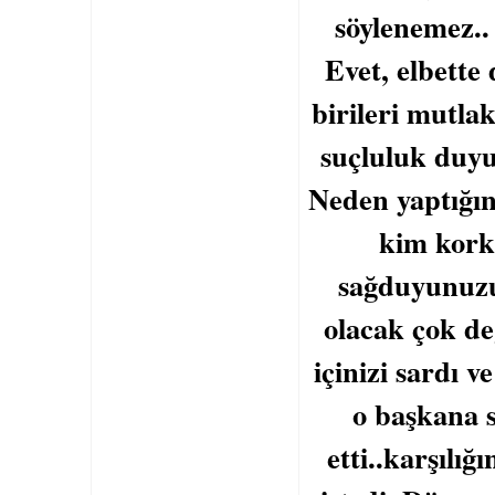
söylenemez..
Evet, elbette
birileri mutla
suçluluk duyu
Neden yaptığın
kim korkm
sağduyunuzu
olacak çok de
içinizi sardı 
o başkana s
etti..karşılığ