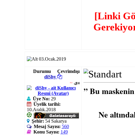
[Linki G
Gerekiyo
03.Ocak.2019
Durumu
Çevrimdışı
diShy
~
یơυℓℓεss
..
” Bu maskenin 
Üye No:
29
Üyelik tarihi:
10.Aralık.2018
Ne altında
Şehir:
54 Sakarya
Mesaj Sayısı:
560
Konu Sayısı:
149