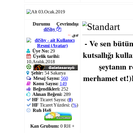
03.Ocak.2019
Durumu
Çevrimdışı
diShy
~
یơυℓℓεss
..
- Ve sen bütün
Üye No:
29
kutsallığı kull
Üyelik tarihi:
10.Aralık.2018
şeytanın r
Şehir:
54 Sakarya
merhamet et!)B
Mesaj Sayısı:
560
Konu Sayısı:
149
Beğendikleri:
252
Alınan Beğeni:
289
HF
Ticaret Sayısı: (
0
)
HF
Ticaret Yüzdesi: (
%
)
Ruh Hali
Kan Grubum:
0 RH +