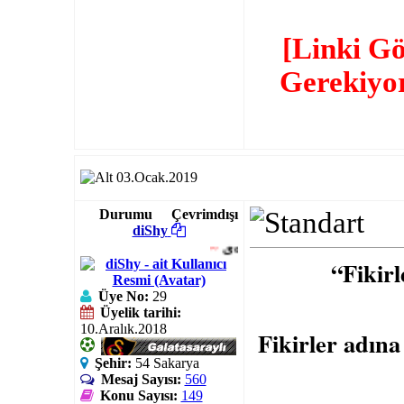
[Linki G
Gerekiyo
03.Ocak.2019
Durumu
Çevrimdışı
diShy
~
یơυℓℓεss
..
“Fikirl
Üye No:
29
Üyelik tarihi:
10.Aralık.2018
Fikirler adına
Şehir:
54 Sakarya
Mesaj Sayısı:
560
Konu Sayısı:
149