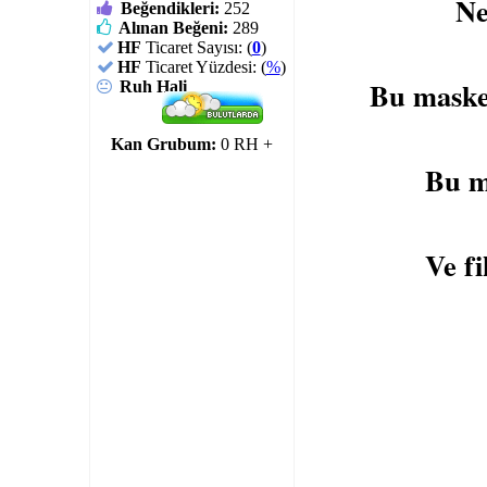
Ne
Beğendikleri:
252
Alınan Beğeni:
289
HF
Ticaret Sayısı: (
0
)
HF
Ticaret Yüzdesi: (
%
)
Bu masken
Ruh Hali
Kan Grubum:
0 RH +
Bu ma
Ve fi