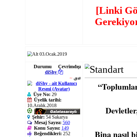
[Linki G
Gerekiyo
03.Ocak.2019
Durumu
Çevrimdışı
diShy
~
یơυℓℓεss
..
“Toplumlar
Üye No:
29
Üyelik tarihi:
10.Aralık.2018
Devletle
Şehir:
54 Sakarya
Mesaj Sayısı:
560
Konu Sayısı:
149
Bina nasıl b
Beğendikleri:
252