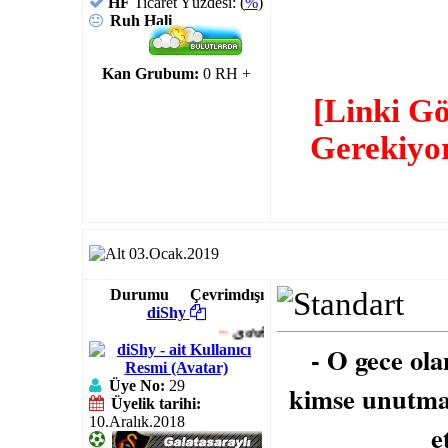
HF
Ticaret Yüzdesi: (
%
)
Ruh Hali
Kan Grubum:
0 RH +
[Linki G
Gerekiyo
03.Ocak.2019
Durumu
Çevrimdışı
diShy
~
یơυℓℓεss
..
- O gece ola
Üye No:
29
kimse unutma
Üyelik tarihi:
10.Aralık.2018
e