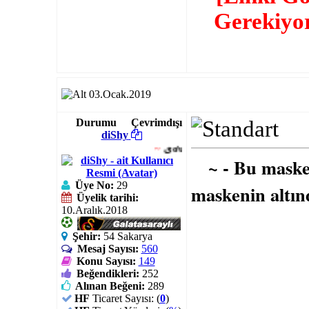
Gerekiyo
03.Ocak.2019
Durumu
Çevrimdışı
diShy
~
یơυℓℓεss
..
~ - Bu maske
Üye No:
29
maskenin altınd
Üyelik tarihi:
10.Aralık.2018
Şehir:
54 Sakarya
Mesaj Sayısı:
560
Konu Sayısı:
149
Beğendikleri:
252
Alınan Beğeni:
289
HF
Ticaret Sayısı: (
0
)