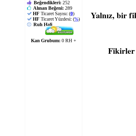
Beğendikleri:
252
Alınan Beğeni:
289
Yalnız, bir 
HF
Ticaret Sayısı: (
0
)
HF
Ticaret Yüzdesi: (
%
)
Ruh Hali
Kan Grubum:
0 RH +
Fikirler