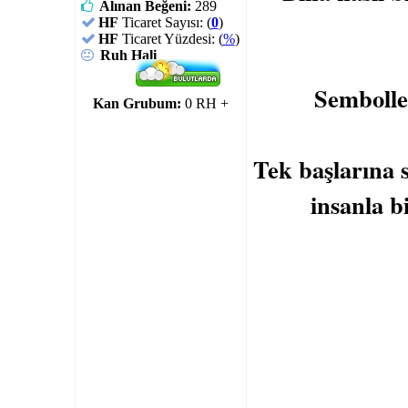
Alınan Beğeni:
289
HF
Ticaret Sayısı: (
0
)
HF
Ticaret Yüzdesi: (
%
)
Ruh Hali
Sembolle
Kan Grubum:
0 RH +
Tek başlarına 
insanla b