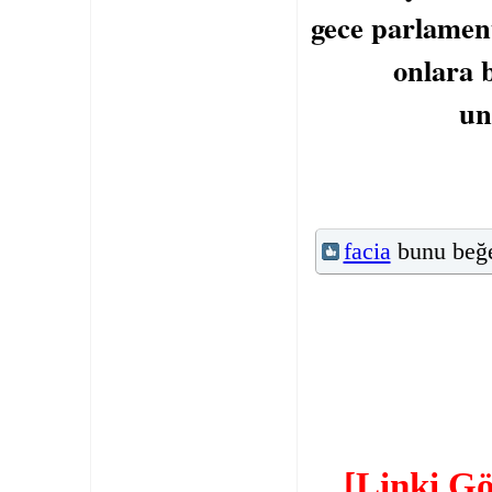
gece parlament
onlara 
un
facia
bunu beğe
[Linki G