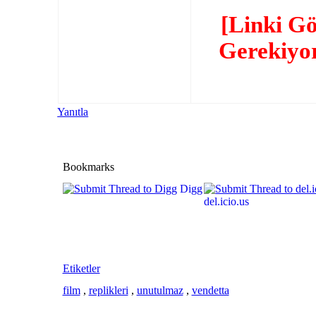
[Linki G
Gerekiyo
Yanıtla
Bookmarks
Digg
del.icio.us
Etiketler
film
,
replikleri
,
unutulmaz
,
vendetta