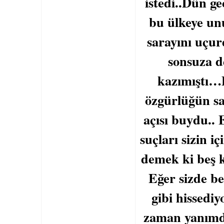
istedi..Dün ge
bu ülkeye unu
sarayını uçur
sonsuza d
kazımıştı…
özgürlüğün sa
açısı buydu.. 
suçları sizin i
demek ki beş k
Eğer sizde b
gibi hissediy
zaman yanımda