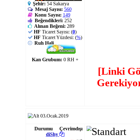
Şehir:
54 Sakarya
Mesaj Sayısı:
560
Konu Sayısı:
149
Beğendikleri:
252
Alınan Beğeni:
289
HF
Ticaret Sayısı: (
0
)
HF
Ticaret Yüzdesi: (
%
)
Ruh Hali
Kan Grubum:
0 RH +
[Linki G
Gerekiyo
03.Ocak.2019
Durumu
Çevrimdışı
diShy