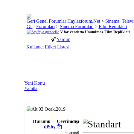
Genel Forumlar Haylazforum.Net
>
Sinema, Televi
Forumları
>
Sinema Forumları
>
Film Replikleri
V for vendetta Unutulmaz Film Replikleri
Yardım
porno
youtube
Kullanıcı Etiket Listesi
izle
abone
gaziantep
hilesi
escort
gaziantep
escort
Yeni Konu
Yanıtla
03.Ocak.2019
Durumu
Çevrimdışı
diShy
~
یơυℓℓεss
..