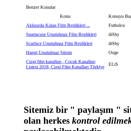
Benzer Konular
Konu
Konuyu Baş
Aklınızda Kalan Film Replikleri ...
Futbolcu
Spartacuse Unutulmaz Film Replikleri
diShy
Scarface Unutulmaz Film Replikleri
diShy
Hangi Unutulmaz Şiirsin
Ozge
Çizgi film kanalları , Çocuk Kanalları
ELiS
Listesi 2018, Çizgi Film Kanalları Türkiye
Sitemiz bir " paylaşım " si
olan herkes
kontrol edilmek