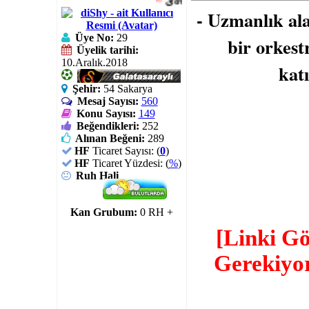
~
یơυℓℓεss
..
- Uzmanlık al
Üye No:
29
bir orkest
Üyelik tarihi:
10.Aralık.2018
kat
Şehir:
54 Sakarya
Mesaj Sayısı:
560
Konu Sayısı:
149
Beğendikleri:
252
Alınan Beğeni:
289
HF
Ticaret Sayısı: (
0
)
HF
Ticaret Yüzdesi: (
%
)
Ruh Hali
Kan Grubum:
0 RH +
[Linki G
Gerekiyo