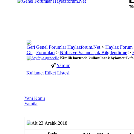
Genel Forumlar Haylazforum.Net
>
Haylaz Forum 
Forumları
>
Nüfus ve Vatandaşlık Bilgilendirme
>
K
Kimlik kartında kullanılacak byiometrik fot
Yardım
porno
youtube
Kullanıcı Etiket Listesi
izle
abone
gaziantep
hilesi
escort
gaziantep
escort
Yeni Konu
Yanıtla
23.Aralık.2018
facia