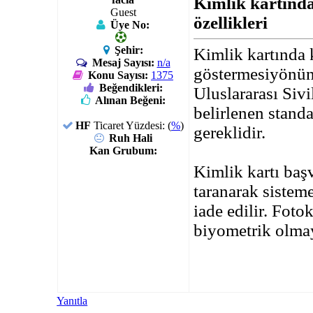
Kimlik kartında
Guest
özellikleri
Üye No:
Şehir:
Kimlik kartında k
Mesaj Sayısı:
n/a
göstermesiyönünü
Konu Sayısı:
1375
Beğendikleri:
Uluslararası Sivi
Alınan Beğeni:
belirlenen stand
HF
Ticaret Yüzdesi: (
%
)
gereklidir.
Ruh Hali
Kan Grubum:
Kimlik kartı başv
taranarak sistem
iade edilir. Foto
biyometrik olmay
Yanıtla