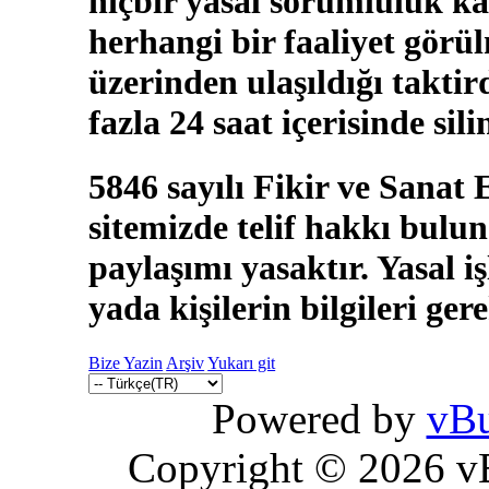
hiçbir yasal sorumluluk ka
herhangi bir faaliyet görü
üzerinden ulaşıldığı takti
fazla 24 saat içerisinde sili
5846 sayılı Fikir ve Sanat
sitemizde telif hakkı bulun
paylaşımı yasaktır. Yasal i
yada kişilerin bilgileri ger
Bize Yazin
Arşiv
Yukarı git
Powered by
vBu
Copyright © 2026 vBu