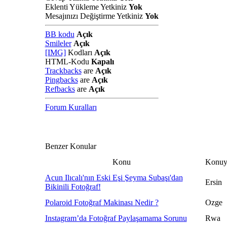
Eklenti Yükleme Yetkiniz
Yok
Mesajınızı Değiştirme Yetkiniz
Yok
BB kodu
Açık
Smileler
Açık
[IMG]
Kodları
Açık
HTML-Kodu
Kapalı
Trackbacks
are
Açık
Pingbacks
are
Açık
Refbacks
are
Açık
Forum Kuralları
Benzer Konular
Konu
Konuy
Acun Ilıcalı'nın Eski Eşi Şeyma Subaşı'dan
Ersin
Bikinili Fotoğraf!
Polaroid Fotoğraf Makinası Nedir ?
Ozge
Instagram’da Fotoğraf Paylaşamama Sorunu
Rwa