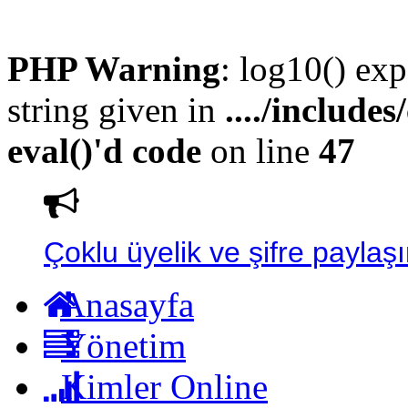
PHP Warning
: log10() exp
string given in
..../include
eval()'d code
on line
47
Çoklu üyelik ve şifre paylaşı
Anasayfa
Yönetim
Kimler Online