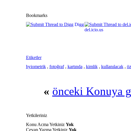
Bookmarks
Digg
del.icio.us
Etiketler
byiometrik
,
fotoğraf
,
kartında
,
kimlik
,
kullanılacak
,
öz
«
önceki Konuya g
Yetkileriniz
Konu Acma Yetkiniz
Yok
Cevap Yazma Yetkiniz
Yok