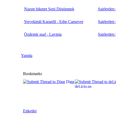
Nazım hikmet Seni Düşünmek
Şairlerden 
Yerçekimli Karanfil - Edip Cansever
Şairlerden 
Özdemir asaf - Lavinia
Şairlerden 
Yanıtla
Bookmarks
Digg
del.icio.us
Etiketler