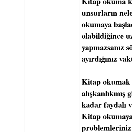
Kitap okuma ko
unsurların nele
okumaya başla
olabildiğince 
yapmazsanız sö
ayırdığınız vak
Kitap okumak b
alışkanlıkmış g
kadar faydalı v
Kitap okumaya
problemleriniz