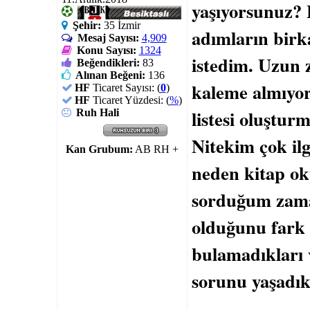
yaşıyorsunuz? 
Şehir:
35 İzmir
adımların birka
Mesaj Sayısı:
4,909
Konu Sayısı:
1324
istedim. Uzun z
Beğendikleri:
83
Alınan Beğeni:
136
kaleme almıyor
HF
Ticaret Sayısı: (
0
)
HF
Ticaret Yüzdesi: (
%
)
listesi oluştu
Ruh Hali
Nitekim çok ilg
Kan Grubum:
AB RH +
neden kitap o
sorduğum zama
olduğunu fark 
bulamadıkları 
sorunu yaşadıkl