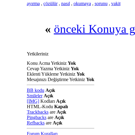
ayırma
,
çözülür
,
nasıl
,
okumaya
,
sorunu
,
vakit
«
önceki Konuya g
Yetkileriniz
Konu Acma Yetkiniz
Yok
Cevap Yazma Yetkiniz
Yok
Eklenti Yükleme Yetkiniz
Yok
Mesajınızı Değiştirme Yetkiniz
Yok
BB kodu
Açık
Smileler
Açık
[IMG]
Kodları
Açık
HTML-Kodu
Kapalı
Trackbacks
are
Açık
Pingbacks
are
Açık
Refbacks
are
Açık
Forum Kuralları