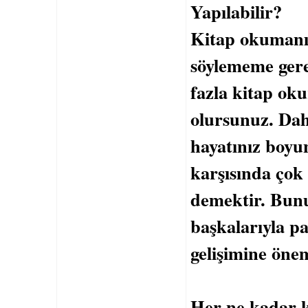
Yapılabilir?
Kitap okumanın
söylememe ger
fazla kitap oku
olursunuz. Dah
hayatınız boyu
karşısında çok
demektir. Bunun
başkalarıyla 
gelişimine önem
Her ne kadar k