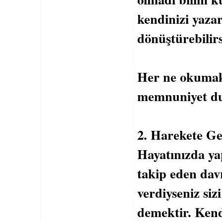
kendinizi yazar
dönüştürebilirs
Her ne okumak 
memnuniyet duy
2. Harekete Ge
Hayatınızda yap
takip eden davr
verdiyseniz siz
demektir. Kend