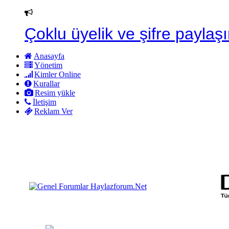
Çoklu üyelik ve şifre paylaşı
Anasayfa
Yönetim
Kimler Online
Kurallar
Resim yükle
İletişim
Reklam Ver