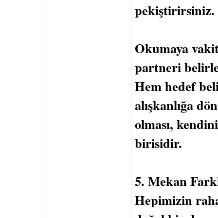
pekiştirirsiniz.
Okumaya vakit
partneri belirl
Hem hedef bel
alışkanlığa dö
olması, kendin
birisidir.
5. Mekan Farklı
Hepimizin raha