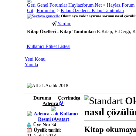
Genel Forumlar Haylazforum.Net
>
Haylaz Forum 
Forumları
>
Kitap Özetleri - Kitap Tanıtımları
Okumaya vakit ayırma sorunu nasıl çözülü
Yardım
Kitap Özetleri - Kitap Tanıtımları
E-Kitap, E-Dergi, Ki
porno
youtube
Kullanıcı Etiket Listesi
izle
abone
gaziantep
hilesi
Yeni Konu
escort
Yanıtla
gaziantep
escort
21.Aralık.2018
Durumu
Çevrimdışı
Ok
Adenca
nasıl çözülü
Üye No:
34
Kitap okumaya 
Üyelik tarihi:
11.Aralık.2018