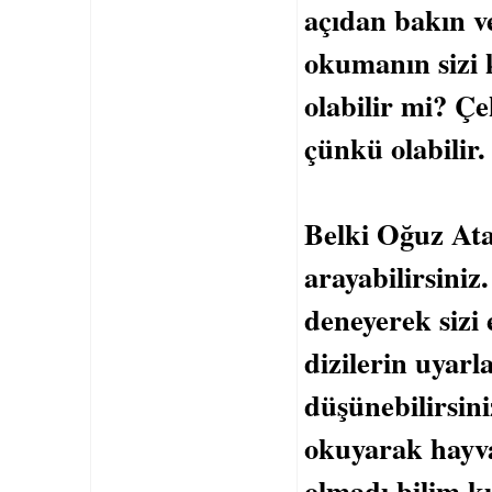
açıdan bakın v
okumanın sizi
olabilir mi? Ç
çünkü olabilir.
Belki Oğuz Ata
arayabilirsiniz
deneyerek sizi
dizilerin uyarl
düşünebilirsini
okuyarak hayvan
olmadı bilim k