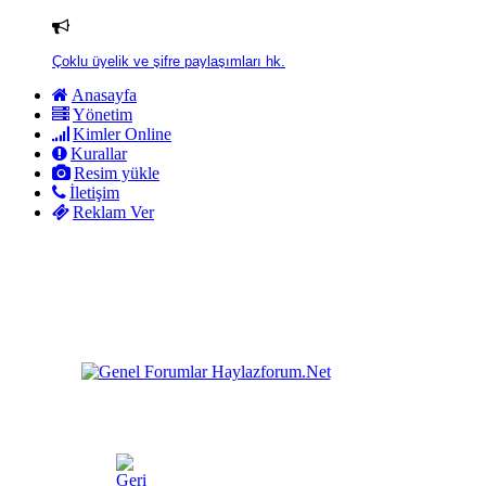
Çoklu üyelik ve şifre paylaşımları hk.
Anasayfa
Yönetim
Kimler Online
Kurallar
Resim yükle
İletişim
Reklam Ver