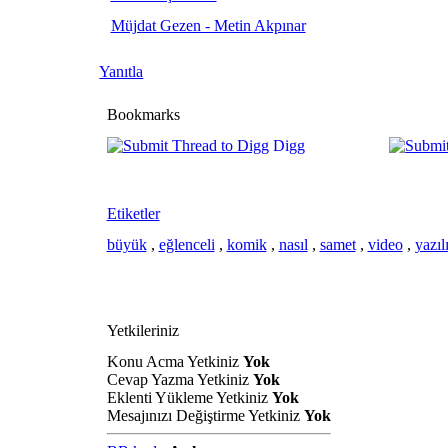
Müjdat Gezen - Metin Akpınar
Yanıtla
Bookmarks
Digg
Etiketler
büyük
,
eğlenceli
,
komik
,
nasıl
,
samet
,
video
,
yazılı
Yetkileriniz
Konu Acma Yetkiniz
Yok
Cevap Yazma Yetkiniz
Yok
Eklenti Yükleme Yetkiniz
Yok
Mesajınızı Değiştirme Yetkiniz
Yok