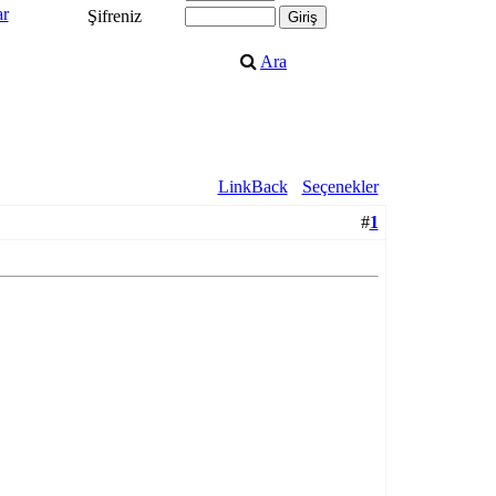
ar
Şifreniz
Ara
LinkBack
Seçenekler
#
1