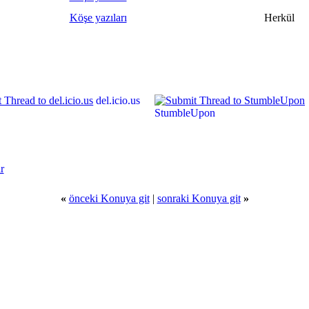
Köşe yazıları
Herkül
del.icio.us
StumbleUpon
r
«
önceki Konuya git
|
sonraki Konuya git
»