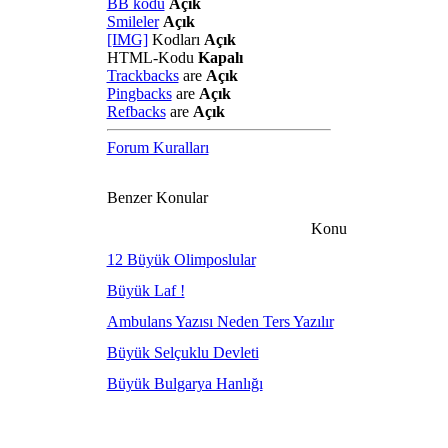
BB kodu
Açık
Smileler
Açık
[IMG]
Kodları
Açık
HTML-Kodu
Kapalı
Trackbacks
are
Açık
Pingbacks
are
Açık
Refbacks
are
Açık
Forum Kuralları
Benzer Konular
Konu
12 Büyük Olimposlular
Büyük Laf !
Ambulans Yazısı Neden Ters Yazılır
Büyük Selçuklu Devleti
Büyük Bulgarya Hanlığı