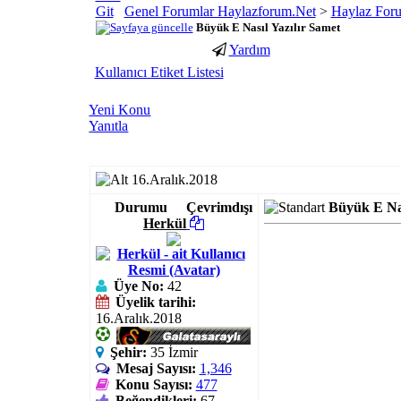
Genel Forumlar Haylazforum.Net
>
Haylaz Foru
Büyük E Nasıl Yazılır Samet
Yardım
porno
youtube
Kullanıcı Etiket Listesi
izle
abone
gaziantep
hilesi
Yeni Konu
escort
Yanıtla
gaziantep
escort
16.Aralık.2018
Durumu
Çevrimdışı
Büyük E Nas
Herkül
Üye No:
42
Üyelik tarihi:
16.Aralık.2018
Şehir:
35 İzmir
Mesaj Sayısı:
1,346
Konu Sayısı:
477
Beğendikleri:
67