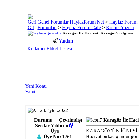
Genel Forumlar Haylazforum.Net
>
Haylaz Forum 
Forumları
>
Haylaz Forum Cafe
>
Komik Yazılar
Karagöz İle Hacivat: Karagöz'ün İğnesi
Yardım
porno
youtube
Kullanıcı Etiket Listesi
izle
abone
gaziantep
hilesi
escort
gaziantep
escort
Yeni Konu
Yanıtla
23.Eylül.2022
Durumu
Çevrimdışı
Karagöz İle Haci
Serdar Yıldırım
KARAGÖZ'ÜN İĞNESİ
Üye
Hacivat birkaç gündür görm
Üye No:
1261