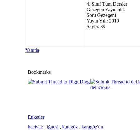
4. Sınıf Tüm Dersler
Gezegen Yayıncılık
Soru Gezegeni
Yayın Yılı: 2019
Sayfa: 39
Yanıtla
Bookmarks
Digg
del.icio.us
Etiketler
hacivat:
,
iğnesi
,
karagöz
,
karagöz'ün