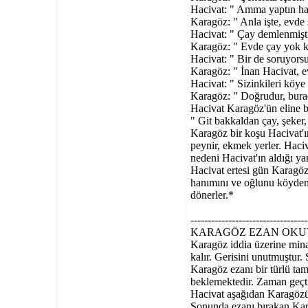
Hacivat: " Amma yaptın ha!
Karagöz: " Anla işte, evde 
Hacivat: " Çay demlenmişti
Karagöz: " Evde çay yok k
Hacivat: " Bir de soruyorsu
Karagöz: " İnan Hacivat, ev
Hacivat: " Sizinkileri köy
Karagöz: " Doğrudur, burad
Hacivat Karagöz'ün eline bir
" Git bakkaldan çay, şeker,
Karagöz bir koşu Hacivat'ın 
peynir, ekmek yerler. Haciva
nedeni Hacivat'ın aldığı ya
Hacivat ertesi gün Karagöz'
hanımını ve oğlunu köyden g
dönerler.*
----------------------------------
KARAGÖZ EZAN OK
Karagöz iddia üzerine minar
kalır. Gerisini unutmuştur. 
Karagöz ezanı bir türlü t
beklemektedir. Zaman geçti
Hacivat aşağıdan Karagözüm
Sonunda ezanı bırakan Karag