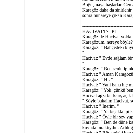
Boğuşmaya başlarlar. Cemaa
Karagöz daha da sinirlenir 
sonra minareye çıkan Karag
----------------------------------
HACİVAT'IN İPİ
Karagöz ile Hacivat yolda k
Karagözüm, nereye böyle?
Karagöz: " Bahçedeki kuyu
"
Hacivat: " Evde sağlam bir
"
Karagöz: " Ben senin ipin
Hacivat: " Aman Karagözüm
Karagöz: " Hı. "
Hacivat: " Yani bana hiç m
Karagöz: " Yok, çünkü ben 
Hacivat ağzı bir karış açık
" Söyle bakalım Hacivat, s
Hacivat: " İnerim. "
Karagöz: " Ya bıçakla ipi k
Hacivat: " Öyle bir şey y
Karagöz: " Ben de düne ka
kuyuda bıraktıydın. Artık 
Hacivat: " Rüyandaki ben de