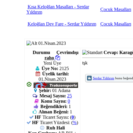
Kısa Keloğlan Masalları - Serdar
Çocuk Masalları
Yıldırım
Keloğlan Dev Fare - Serdar Yıldırım
Çocuk Masalları
01.Nisan.2023
Durumu
Çevrimdışı
Cevap: Karagö
raho
tşk
Yeni Üye
Üye No:
2125
Üyelik tarihi:
Serdar Yıldırım
bunu beğend
01.Nisan.2023
Şehir:
01 Adana
Mesaj Sayısı:
25
Konu Sayısı:
0
Beğendikleri:
1
Alınan Beğeni:
1
HF
Ticaret Sayısı: (
0
)
HF
Ticaret Yüzdesi: (
%
)
Ruh Hali