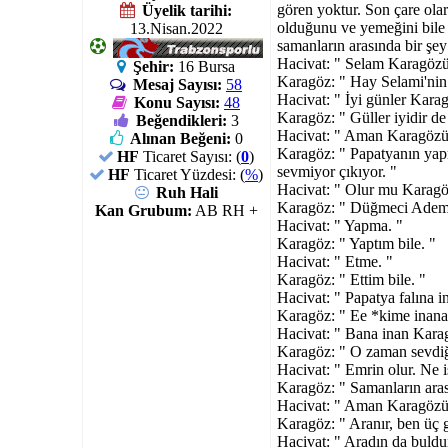
gören yoktur. Son çare ola
Üyelik tarihi:
olduğunu ve yemeğini bile 
13.Nisan.2022
samanların arasında bir şe
Hacivat: " Selam Karagözü
Şehir:
16 Bursa
Karagöz: " Hay Selami'nin 
Mesaj Sayısı:
58
Hacivat: " İyi günler Karag
Konu Sayısı:
48
Karagöz: " Güller iyidir d
Beğendikleri:
3
Hacivat: " Aman Karagözü
Alınan Beğeni:
0
Karagöz: " Papatyanın yapr
HF
Ticaret Sayısı: (
0
)
sevmiyor çıkıyor. "
HF
Ticaret Yüzdesi: (
%
)
Hacivat: " Olur mu Karagö
Ruh Hali
Karagöz: " Düğmeci Adem 
Kan Grubum:
AB RH +
Hacivat: " Yapma. "
Karagöz: " Yaptım bile. "
Hacivat: " Etme. "
Karagöz: " Ettim bile. "
Hacivat: " Papatya falına i
Karagöz: " Ee *kime inan
Hacivat: " Bana inan Kara
Karagöz: " O zaman sevdiğin
Hacivat: " Emrin olur. Ne i
Karagöz: " Samanların arası
Hacivat: " Aman Karagözüm
Karagöz: " Aranır, ben üç 
Hacivat: " Aradın da buld