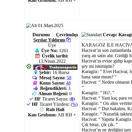
Kan Grubum:
AB RH +
01.Mart.2025
Durumu
Çevrimdışı
Cevap: Karagö
Serdar Yıldırım
KARAGÖZ İLE HACİVAT
Üye
Hacivat’ın son zamanlarda i
Üye No:
1261
yarış atı satın alır. Girdi
Üyelik tarihi:
Hacivat’ın evine gidip kapı
13.Nisan.2022
şey mi istemiştin?
Karagöz: “ Evet Hacivat, b
Şehir:
16 Bursa
bana satar mısın? “
Mesaj Sayısı:
58
Hacivat: ” Neden olmasın K
Konu Sayısı:
48
“
Beğendikleri:
3
Karagöz: “ Hı?..”
Alınan Beğeni:
0
Hacivat: “ Yani kaç para ve
HF
Ticaret Sayısı: (
0
)
Karagöz: “ On altın veririm
HF
Ticaret Yüzdesi: (
%
)
Hacivat: “ Dur bakalım, Ka
Ruh Hali
Karagöz: “ Nazarlık taktır
Kan Grubum:
AB RH +
Hacivat: “ Yapma Karagöz’ü
Çık biraz, çık çık. “
Hacivat’ın ne dediğini tam