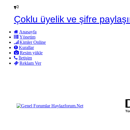
Çoklu üyelik ve şifre paylaşı
Anasayfa
Yönetim
Kimler Online
Kurallar
Resim yükle
İletişim
Reklam Ver