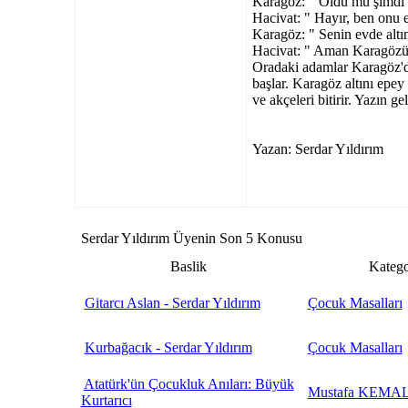
Karagöz: " Oldu mu şimdi 
Hacivat: " Hayır, ben onu 
Karagöz: " Senin evde altın
Hacivat: " Aman Karagözüm
Oradaki adamlar Karagöz'de
başlar. Karagöz altını epey 
ve akçeleri bitirir. Yazın ge
Yazan: Serdar Yıldırım
Serdar Yıldırım Üyenin Son 5 Konusu
Baslik
Katego
Gitarcı Aslan - Serdar Yıldırım
Çocuk Masalları
Kurbağacık - Serdar Yıldırım
Çocuk Masalları
Atatürk'ün Çocukluk Anıları: Büyük
Mustafa KEMA
Kurtarıcı