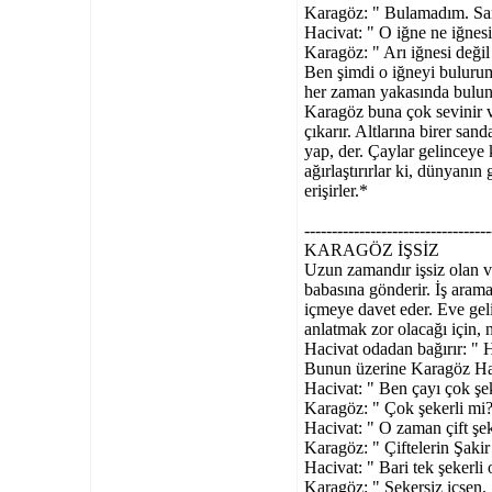
Karagöz: " Bulamadım. Sa
Hacivat: " O iğne ne iğnesi
Karagöz: " Arı iğnesi değil 
Ben şimdi o iğneyi bulurum
her zaman yakasında bulund
Karagöz buna çok sevinir v
çıkarır. Altlarına birer san
yap, der. Çaylar gelinceye 
ağırlaştırırlar ki, dünyan
erişirler.*
----------------------------------
KARAGÖZ İŞSİZ
Uzun zamandır işsiz olan v
babasına gönderir. İş aramak
içmeye davet eder. Eve gel
anlatmak zor olacağı için,
Hacivat odadan bağırır: " 
Bunun üzerine Karagöz Haciv
Hacivat: " Ben çayı çok şek
Karagöz: " Çok şekerli mi?
Hacivat: " O zaman çift şek
Karagöz: " Çiftelerin Şakir 
Hacivat: " Bari tek şekerli 
Karagöz: " Şekersiz içsen. 