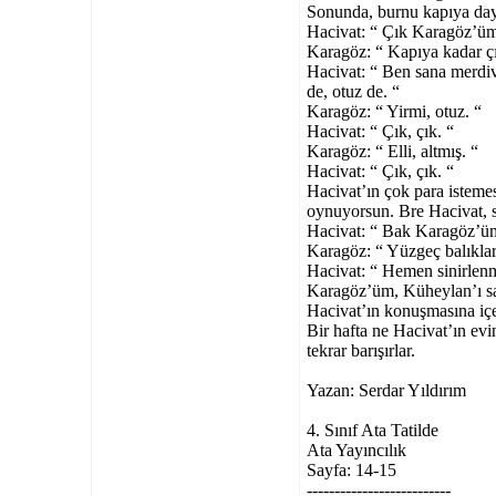
Sonunda, burnu kapıya day
Hacivat: “ Çık Karagöz’üm,
Karagöz: “ Kapıya kadar ç
Hacivat: “ Ben sana merdive
de, otuz de. “
Karagöz: “ Yirmi, otuz. “
Hacivat: “ Çık, çık. “
Karagöz: “ Elli, altmış. “
Hacivat: “ Çık, çık. “
Hacivat’ın çok para istemesi
oynuyorsun. Bre Hacivat, s
Hacivat: “ Bak Karagöz’üm,
Karagöz: “ Yüzgeç balıklard
Hacivat: “ Hemen sinirlen
Karagöz’üm, Küheylan’ı san
Hacivat’ın konuşmasına iç
Bir hafta ne Hacivat’ın ev
tekrar barışırlar.
Yazan: Serdar Yıldırım
4. Sınıf Ata Tatilde
Ata Yayıncılık
Sayfa: 14-15
--------------------------