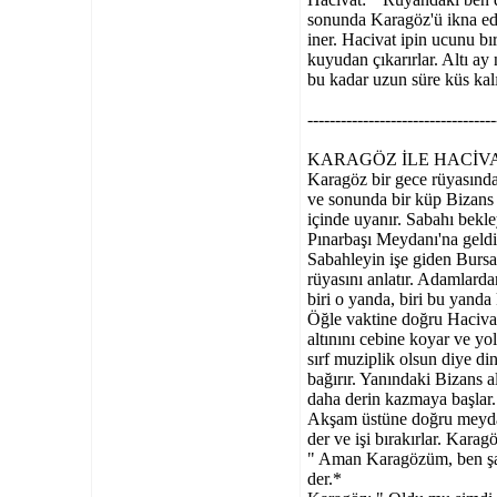
sonunda Karagöz'ü ikna ede
iner. Hacivat ipin ucunu b
kuyudan çıkarırlar. Altı ay
bu kadar uzun süre küs kalı
----------------------------------
KARAGÖZ İLE HACİVAT
Karagöz bir gece rüyasında
ve sonunda bir küp Bizans 
içinde uyanır. Sabahı bekl
Pınarbaşı Meydanı'na geldi
Sabahleyin işe giden Bursal
rüyasını anlatır. Adamlardan
biri o yanda, biri bu yanda
Öğle vaktine doğru Haciva
altınını cebine koyar ve yo
sırf muziplik olsun diye di
bağırır. Yanındaki Bizans al
daha derin kazmaya başlar.
Akşam üstüne doğru meydan
der ve işi bırakırlar. Kar
" Aman Karagözüm, ben şaka
der.*