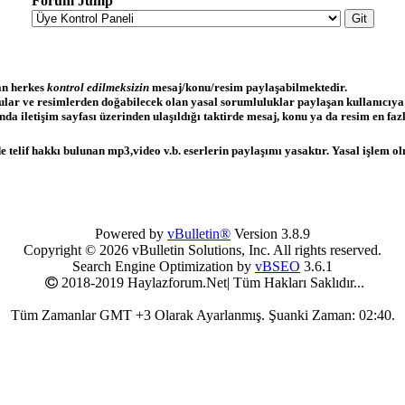
lan herkes
kontrol edilmeksizin
mesaj/konu/resim paylaşabilmektedir.
nular ve resimlerden doğabilecek olan yasal sorumluluklar paylaşan kullanıcıya
a iletişim sayfası üzerinden ulaşıldığı taktirde mesaj, konu ya da resim en fazla
 telif hakkı bulunan mp3,video v.b. eserlerin paylaşımı yasaktır. Yasal işlem olm
Powered by
vBulletin®
Version 3.8.9
Copyright © 2026 vBulletin Solutions, Inc. All rights reserved.
Search Engine Optimization by
vBSEO
3.6.1
2018-2019 Haylazforum.Net| Tüm Hakları Saklıdır...
Tüm Zamanlar GMT +3 Olarak Ayarlanmış. Şuanki Zaman:
02:40
.