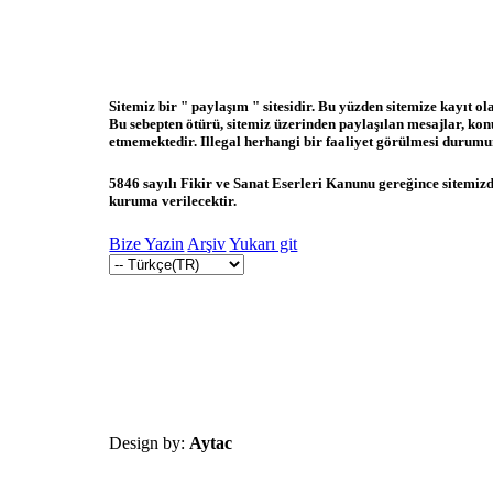
Sitemiz bir " paylaşım " sitesidir. Bu yüzden sitemize kayıt o
Bu sebepten ötürü, sitemiz üzerinden paylaşılan mesajlar, ko
etmemektedir. Illegal herhangi bir faaliyet görülmesi durumund
5846 sayılı Fikir ve Sanat Eserleri Kanunu gereğince sitemizde
kuruma verilecektir.
Bize Yazin
Arşiv
Yukarı git
Design by:
Aytac