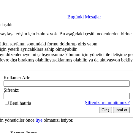
Bugünki Mesajlar
ılaşıldı
ayfaya erişim için izniniz yok. Bu aşağıdaki çeşitli nedenlerden birine b
ütfen sayfanın sonundaki formu doldurup giriş yapın.
in yeterli ayrıcalıklara sahip olmayabilir.
yı düzenlemeye mi çalışıyorsunuz ? bunun için yönetici ile iletişime ge
evre dışı bırakmış olabilir,yasaklanmış olabilir, ya da aktivasyon bekliyo
Kullanıcı Adı:
Şifreniz:
Şifrenizi mi unuttunuz ?
Beni hatırla
in yöneticiler önce
üye
olmanızı istiyor.
Forum Jump