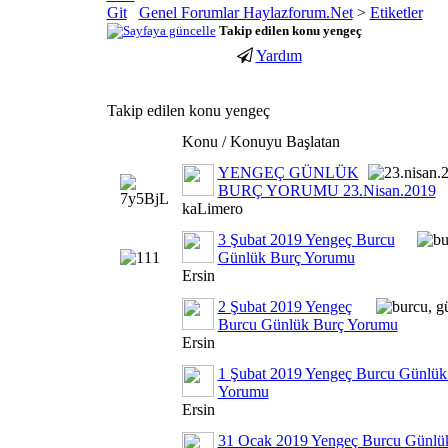
Genel Forumlar Haylazforum.Net
>
Etiketler
Takip edilen konu yengeç
Yardım
porno
youtube
izle
abone
gaziantep
hilesi
Takip edilen konu yengeç
escort
Konu / Konuyu Başlatan
gaziantep
escort
YENGEÇ GÜNLÜK
BURÇ YORUMU 23.Nisan.2019
kaLimero
3 Şubat 2019 Yengeç Burcu
Günlük Burç Yorumu
Ersin
2 Şubat 2019 Yengeç
Burcu Günlük Burç Yorumu
Ersin
1 Şubat 2019 Yengeç Burcu Günlük
Yorumu
Ersin
31 Ocak 2019 Yengeç Burcu Günlü