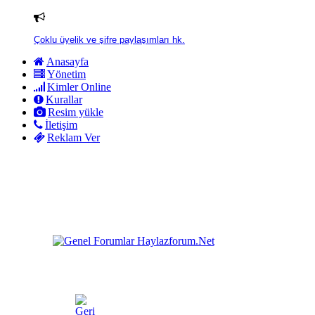
Çoklu üyelik ve şifre paylaşımları hk.
Anasayfa
Yönetim
Kimler Online
Kurallar
Resim yükle
İletişim
Reklam Ver