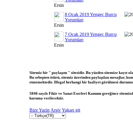
Ersin
8 Ocak 2019 Yengeç Burcu
Yorumları
Ersin
7 Ocak 2019 Yengeç Burcu
Yorumları
Ersin
Sitemiz bir " paylaşım " sitesidir. Bu yüzden sitemize kayıt o
Bu sebepten ötürü, sitemiz üzerinden paylaşılan mesajlar, ko
etmemektedir. Illegal herhangi bir faaliyet görülmesi durumund
5846 sayılı Fikir ve Sanat Eserleri Kanunu gereğince sitemizde
kuruma verilecektir.
Bize Yazin
Arşiv
Yukarı git