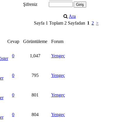
Şifreniz
Ara
Sayfa 1 Toplam 2 Sayfadan
1
2
>
Cevap
Görüntüleme
Forum
0
1,047
Yengeç
0
795
Yengeç
0
801
Yengeç
0
804
Yengeç