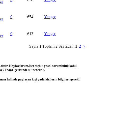
0
654
Yengeç
0
613
Yengeç
Sayfa 1 Toplam 2 Sayfadan
1
2
>
 aittir. Haylazforum.Net hiçbir yasal sorumluluk kabul
 24 saat içerisinde silinecektir.
ası halinde paylaşan kişi yada kişilerin bilgileri gerekli