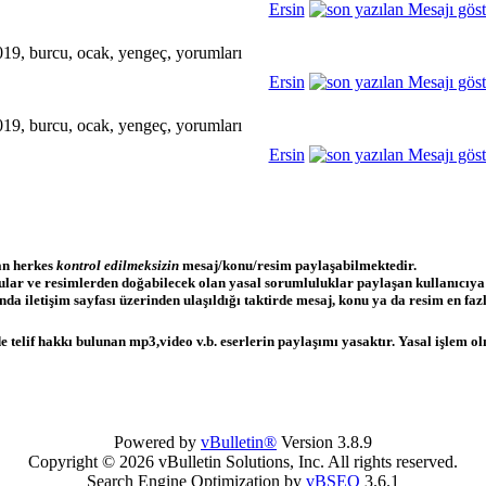
Ersin
Ersin
Ersin
lan herkes
kontrol edilmeksizin
mesaj/konu/resim paylaşabilmektedir.
nular ve resimlerden doğabilecek olan yasal sorumluluklar paylaşan kullanıcıya
a iletişim sayfası üzerinden ulaşıldığı taktirde mesaj, konu ya da resim en fazla
 telif hakkı bulunan mp3,video v.b. eserlerin paylaşımı yasaktır. Yasal işlem olm
Powered by
vBulletin®
Version 3.8.9
Copyright © 2026 vBulletin Solutions, Inc. All rights reserved.
Search Engine Optimization by
vBSEO
3.6.1