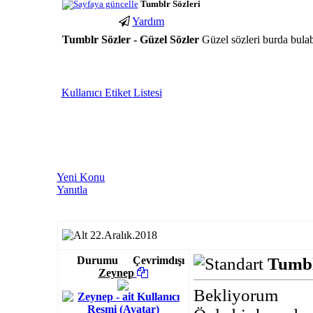
Tumblr Sözleri
Yardım
Tumblr Sözler - Güzel Sözler
Güzel sözleri burda bulabi
porno
youtube
Kullanıcı Etiket Listesi
izle
abone
gaziantep
hilesi
escort
gaziantep
escort
Yeni Konu
Yanıtla
22.Aralık.2018
Durumu
Çevrimdışı
Tumbl
Zeynep
Bekliyorum