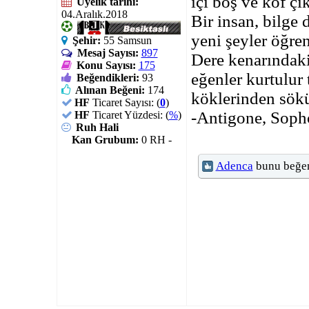
içi boş ve kof çı
Üyelik tarihi:
04.Aralık.2018
Bir insan, bilge
yeni şeyler öğre
Şehir:
55 Samsun
Mesaj Sayısı:
897
Dere kenarındaki
Konu Sayısı:
175
eğenler kurtulur 
Beğendikleri:
93
Alınan Beğeni:
174
köklerinden sökü
HF
Ticaret Sayısı: (
0
)
-Antigone, Soph
HF
Ticaret Yüzdesi: (
%
)
Ruh Hali
Kan Grubum:
0 RH -
Adenca
bunu beğen