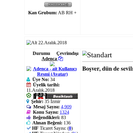
Kan Grubum:
AB RH +
22.Aralık.2018
Durumu
Çevrimdışı
Adenca
Boşver, dün de sevi
Üye No:
34
Üyelik tarihi:
11.Aralık.2018
Şehir:
35 İzmir
Mesaj Sayısı:
4,909
Konu Sayısı:
1324
Beğendikleri:
83
Alınan Beğeni:
136
HF
Ticaret Sayısı: (
0
)