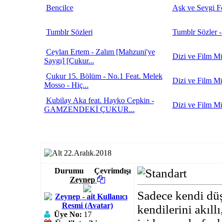
Bencilce
Aşk ve Sevgi F
Tumblr Sözleri
Tumblr Sözler -
Ceylan Ertem - Zalım [Mahzuni'ye
Dizi ve Film Mü
Saygı] [Çukur...
Çukur 15. Bölüm - No.1 Feat. Melek
Dizi ve Film Mü
Mosso - Hiç...
Kubilay Aka feat. Hayko Cepkin -
Dizi ve Film Mü
GAMZENDEKİ ÇUKUR...
22.Aralık.2018
Durumu
Çevrimdışı
Zeynep
Sadece kendi düş
kendilerini akıll
Üye No:
17