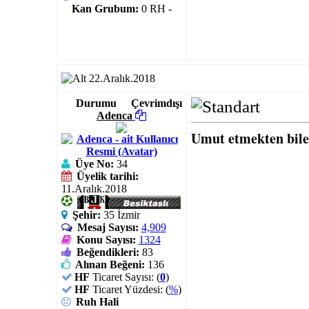
Kan Grubum:
0 RH -
22.Aralık.2018
Durumu
Çevrimdışı
Adenca
Umut etmekten bile
Üye No:
34
Üyelik tarihi:
11.Aralık.2018
Şehir:
35 İzmir
Mesaj Sayısı:
4,909
Konu Sayısı:
1324
Beğendikleri:
83
Alınan Beğeni:
136
HF
Ticaret Sayısı: (
0
)
HF
Ticaret Yüzdesi: (
%
)
Ruh Hali