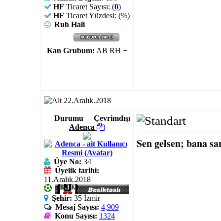
HF
Ticaret Sayısı: (
0
)
HF
Ticaret Yüzdesi: (
%
)
Ruh Hali
Kan Grubum:
AB RH +
22.Aralık.2018
Durumu
Çevrimdışı
Adenca
Sen gelsen; bana s
Üye No:
34
Üyelik tarihi:
11.Aralık.2018
Şehir:
35 İzmir
Mesaj Sayısı:
4,909
Konu Sayısı:
1324