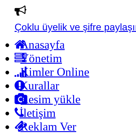
Çoklu üyelik ve şifre paylaşı
Anasayfa
Yönetim
Kimler Online
Kurallar
Resim yükle
İletişim
Reklam Ver