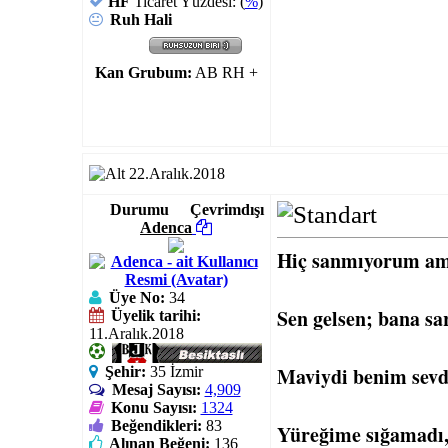
HF
Ticaret Yüzdesi: (
%
)
Ruh Hali
Kan Grubum:
AB RH +
22.Aralık.2018
Durumu
Çevrimdışı
Adenca
Hiç sanmıyorum ama,
Üye No:
34
Sen gelsen; bana s
Üyelik tarihi:
11.Aralık.2018
Maviydi benim sev
Şehir:
35 İzmir
Mesaj Sayısı:
4,909
Konu Sayısı:
1324
Beğendikleri:
83
Yüreğime sığamadı,
Alınan Beğeni:
136