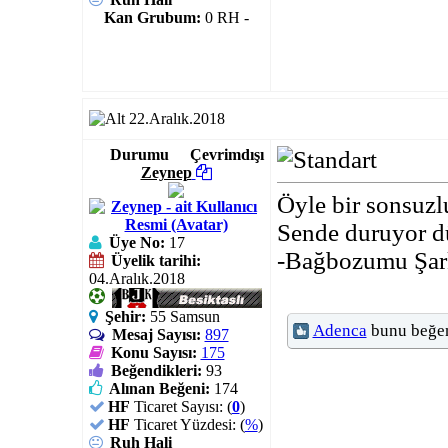
Kan Grubum:
0 RH -
22.Aralık.2018
Durumu
Çevrimdışı
Zeynep
Öyle bir sonsuz
Sende duruyor d
Üye No:
17
-Bağbozumu Şark
Üyelik tarihi:
04.Aralık.2018
Şehir:
55 Samsun
Adenca
bunu beğen
Mesaj Sayısı:
897
Konu Sayısı:
175
Beğendikleri:
93
Alınan Beğeni:
174
HF
Ticaret Sayısı: (
0
)
HF
Ticaret Yüzdesi: (
%
)
Ruh Hali