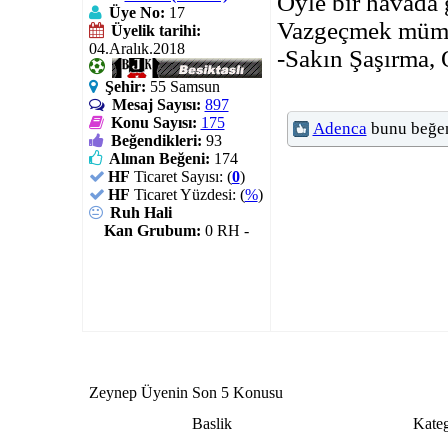
Öyle bir havada g
Üye No:
17
Vazgeçmek mümk
Üyelik tarihi:
04.Aralık.2018
-Sakın Şaşırma, 
Şehir:
55 Samsun
Mesaj Sayısı:
897
Konu Sayısı:
175
Adenca
bunu beğen
Beğendikleri:
93
Alınan Beğeni:
174
HF
Ticaret Sayısı: (
0
)
HF
Ticaret Yüzdesi: (
%
)
Ruh Hali
Kan Grubum:
0 RH -
Zeynep Üyenin Son 5 Konusu
Baslik
Kateg