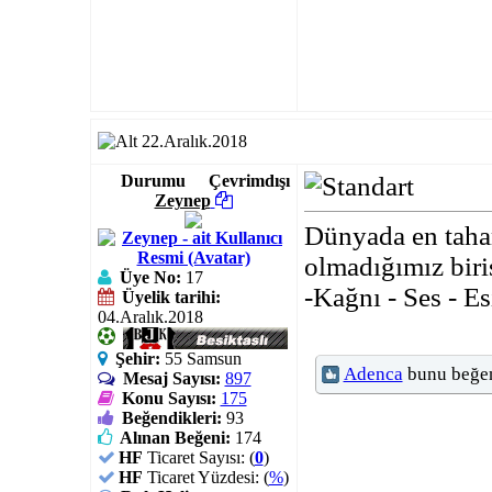
22.Aralık.2018
Durumu
Çevrimdışı
Zeynep
Dünyada en taha
olmadığımız biri
Üye No:
17
-Kağnı - Ses - Es
Üyelik tarihi:
04.Aralık.2018
Şehir:
55 Samsun
Adenca
bunu beğen
Mesaj Sayısı:
897
Konu Sayısı:
175
Beğendikleri:
93
Alınan Beğeni:
174
HF
Ticaret Sayısı: (
0
)
HF
Ticaret Yüzdesi: (
%
)