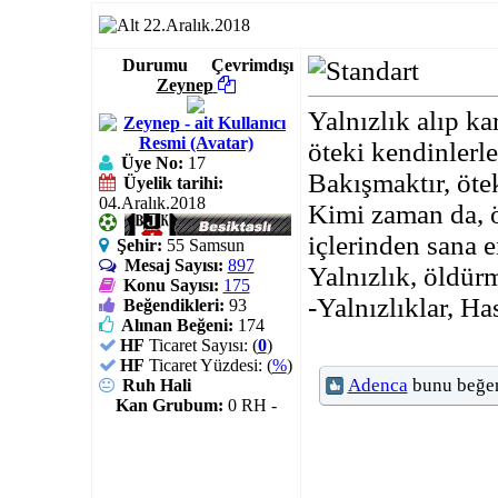
22.Aralık.2018
Durumu
Çevrimdışı
Zeynep
Yalnızlık alıp ka
öteki kendinlerl
Üye No:
17
Bakışmaktır, öte
Üyelik tarihi:
04.Aralık.2018
Kimi zaman da, 
içlerinden sana 
Şehir:
55 Samsun
Mesaj Sayısı:
897
Yalnızlık, öldürm
Konu Sayısı:
175
-Yalnızlıklar, Ha
Beğendikleri:
93
Alınan Beğeni:
174
HF
Ticaret Sayısı: (
0
)
HF
Ticaret Yüzdesi: (
%
)
Adenca
bunu beğen
Ruh Hali
Kan Grubum:
0 RH -