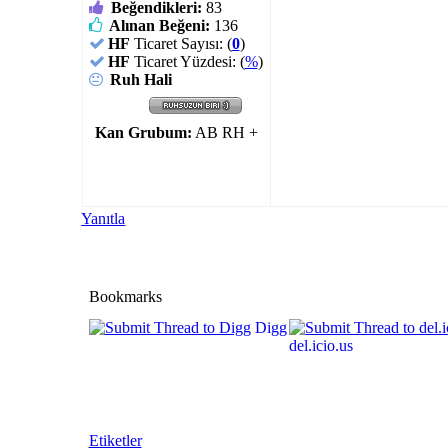
Beğendikleri:
83
Alınan Beğeni:
136
HF
Ticaret Sayısı: (
0
)
HF
Ticaret Yüzdesi: (
%
)
Ruh Hali
Kan Grubum:
AB RH +
Yanıtla
Bookmarks
Digg
del.icio.us
Etiketler