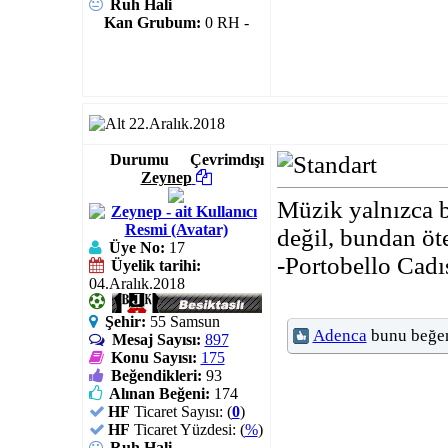
Ruh Hali
Kan Grubum:
0 RH -
22.Aralık.2018
Durumu
Çevrimdışı
Zeynep
Müzik yalnızca bi
değil, bundan öte 
Üye No:
17
-Portobello Cadı
Üyelik tarihi:
04.Aralık.2018
Şehir:
55 Samsun
Adenca
bunu beğen
Mesaj Sayısı:
897
Konu Sayısı:
175
Beğendikleri:
93
Alınan Beğeni:
174
HF
Ticaret Sayısı: (
0
)
HF
Ticaret Yüzdesi: (
%
)
Ruh Hali