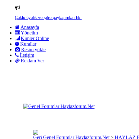
Çoklu üyelik ve şifre paylaşımları hk.
Anasayfa
Yönetim
Kimler Online
Kurallar
Resim yükle
İletişim
Reklam Ver
Genel Forumlar Haylazforum.Net
>
HAYLAZ 