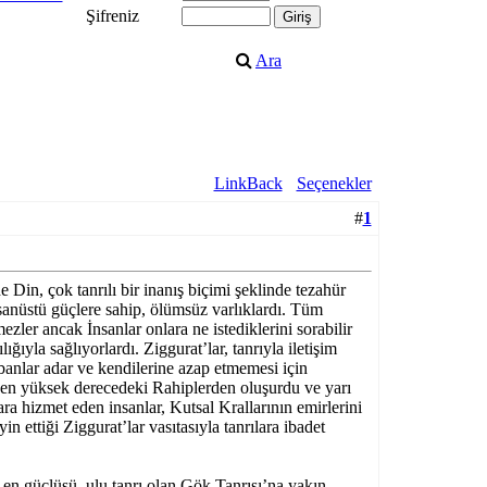
Şifreniz
Ara
LinkBack
Seçenekler
#
1
 Din, çok tanrılı bir inanış biçimi şeklinde tezahür
nsanüstü güçlere sahip, ölümsüz varlıklardı. Tüm
mezler ancak İnsanlar onlara ne istediklerini sorabilir
ılığıyla sağlıyorlardı. Ziggurat’lar, tanrıyla iletişim
urbanlar adar ve kendilerine azap etmemesi için
a en yüksek derecedeki Rahiplerden oluşurdu ve yarı
ara hizmet eden insanlar, Kutsal Krallarının emirlerini
in ettiği Ziggurat’lar vasıtasıyla tanrılara ibadet
n en güçlüsü, ulu tanrı olan Gök Tanrısı’na yakın