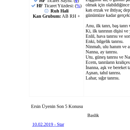
HF
Ticaret Sayısı: (
0
)
olmak için olabildiğince
HF
Ticaret Yüzdesi: (
%
)
katı erzak ve ihtiyaç dep
Ruh Hali
günümüze kadar gerçekleşt
Kan Grubum:
AB RH +
Anu, ilk tanrı, baş tanrı 
Ki, ilk tanrının dişisi ve 
Enlil, hava tanrısı ve so
Enki, bilgelik tanrısı.
Ninmah, ulu hanım ve an
Nanna, ay tanrısı.
Utu, güneş tanrısı ve N
Ecem, tanrıların kraliçes
İnanna, aşk ve bereket ta
Aşnan, tahıl tanrısı.
Lahar, sığır tanrısı.
Ersin Üyenin Son 5 Konusu
Baslik
10.02.2019 - Star