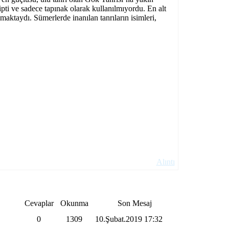
pti ve sadece tapınak olarak kullanılmıyordu. En alt
lmaktaydı. Sümerlerde inanılan tanrıların isimleri,
Alıntı
Cevaplar
Okunma
Son Mesaj
0
1309
10.Şubat.2019
17:32