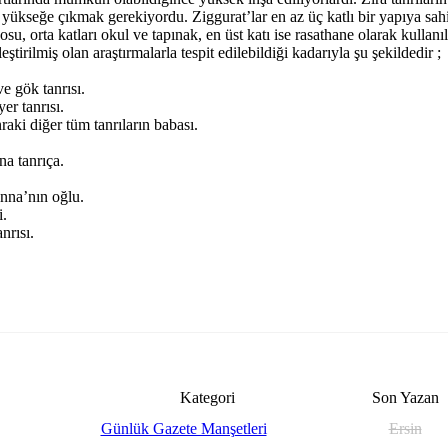
 yükseğe çıkmak gerekiyordu. Ziggurat’lar en az üç katlı bir yapıya sahi
osu, orta katları okul ve tapınak, en üst katı ise rasathane olarak kullanı
irilmiş olan araştırmalarla tespit edilebildiği kadarıyla şu şekildedir ;
ve gök tanrısı.
yer tanrısı.
nraki diğer tüm tanrıların babası.
a tanrıça.
anna’nın oğlu.
i.
nrısı.
Kategori
Son Yazan
Günlük Gazete Manşetleri
Ersin