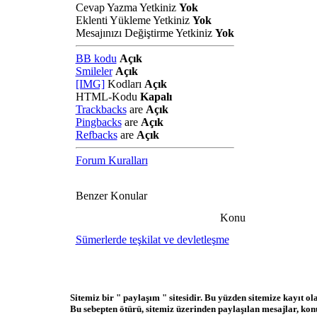
Cevap Yazma Yetkiniz
Yok
Eklenti Yükleme Yetkiniz
Yok
Mesajınızı Değiştirme Yetkiniz
Yok
BB kodu
Açık
Smileler
Açık
[IMG]
Kodları
Açık
HTML-Kodu
Kapalı
Trackbacks
are
Açık
Pingbacks
are
Açık
Refbacks
are
Açık
Forum Kuralları
Benzer Konular
Konu
Sümerlerde teşkilat ve devletleşme
Sitemiz bir " paylaşım " sitesidir. Bu yüzden sitemize kayıt o
Bu sebepten ötürü, sitemiz üzerinden paylaşılan mesajlar, ko