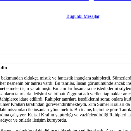
Bugünki Mesajlar
 din
ı bakımından oldukça mistik ve fantastik inançlara sahiplerdi. Sümerlerde
 her nesnenin bir tanrısı vardı. Bu tanrılar, İnsan görünümünde ancak i
met etmeleri için yaratılmıştı. Bu tanrılar İnsanlara ne istediklerini söyle
sanların tanrılarla iletişimi ve irtibatı Ziggurat adı verilen tapınaklar arac
ahiplerce idare edilirdi. Rahipler tanrılara istediklerini sorar, onlara k
 Sümer Kralları tarafından görevlendirilmekteydi. Zira Sümer Kralları d
lahi misyonları ile insanları yönetmektir. Bu inanış biçimine göre Tanrıl
adına çalışıyor, Kutsal Kral’ın yaptırdığı ve vazifelendirdiği Rahipleri tay
 adıyor ve onlarla iletişim kuruyordu.
rtlarında mümkün olabildiğince yüksek inşa ediliyorlardı. Zira tanrıları