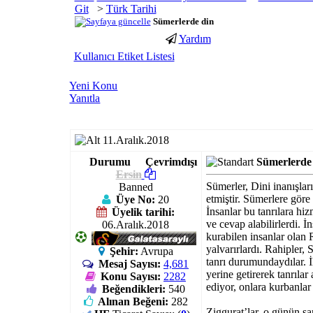
>
Türk Tarihi
Sümerlerde din
Yardım
porno
youtube
Kullanıcı Etiket Listesi
izle
abone
gaziantep
hilesi
Yeni Konu
escort
Yanıtla
gaziantep
escort
11.Aralık.2018
Durumu
Çevrimdışı
Sümerlerde
Ersin
Sümerler, Dini inanışlar
Banned
etmiştir. Sümerlere göre
Üye No:
20
İnsanlar bu tanrılara hiz
Üyelik tarihi:
ve cevap alabilirlerdi. İn
06.Aralık.2018
kurabilen insanlar olan R
yalvarırlardı. Rahipler,
Şehir:
Avrupa
tanrı durumundaydılar. İ
Mesaj Sayısı:
4,681
yerine getirerek tanrılar 
Konu Sayısı:
2282
ediyor, onlara kurbanlar
Beğendikleri:
540
Alınan Beğeni:
282
Ziggurat’lar, o günün şa