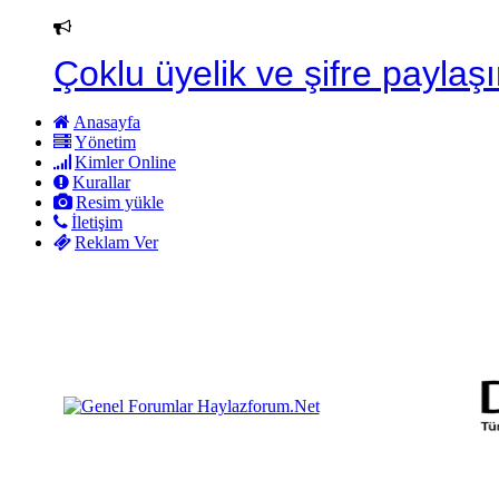
Çoklu üyelik ve şifre paylaşı
Anasayfa
Yönetim
Kimler Online
Kurallar
Resim yükle
İletişim
Reklam Ver