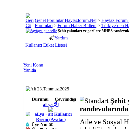
Genel Forumlar Haylazforum.Net
>
Haylaz Forum 
Forumları
>
Forum Haber Bülteni
>
Türkiye`den Ha
Şehit yakınları ve gazilere MHRS randevul
Yardım
porno
youtube
Kullanıcı Etiket Listesi
izle
abone
gaziantep
hilesi
escort
gaziantep
Yeni Konu
escort
Yanıtla
23.Temmuz.2025
Durumu
Çevrimdışı
Şehit
aLya
randevularında 
Aile ve Sosyal H
Üye No:
60