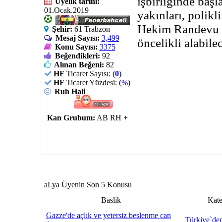
işbirliğinde başl
Üyelik tarihi:
01.Ocak.2019
yakınları, polik
Hekim Randevu S
Şehir:
61 Trabzon
Mesaj Sayısı:
3,499
öncelikli alabile
Konu Sayısı:
3375
Beğendikleri:
92
Alınan Beğeni:
82
HF
Ticaret Sayısı: (
0
)
HF
Ticaret Yüzdesi: (
%
)
Ruh Hali
Kan Grubum:
AB RH +
aLya Üyenin Son 5 Konusu
Baslik
Kate
Gazze'de açlık ve yetersiz beslenme can
Türkiye`den