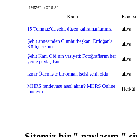
Benzer Konular
Konu
Konuyu
15 Temmuz'da şehit düşen kahramanlarımız
aLya
Şehit annesinden Cumhurbaşkanı Erdoğan'a
aLya
Kürtçe selam
Şehit Kani Obi’nin vasiyeti: Fotoğraflarım her
aLya
yerde paylaşılsın
İzmir Ödemiş'te bir orman işçisi şehit oldu
aLya
MHRS randevusu nasıl alınır? MHRS Online
Herkül
randevu
Sitemiz bir " paylaşım " si