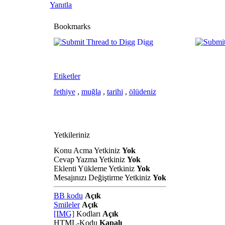
Yanıtla
Bookmarks
Digg
Etiketler
fethiye
,
muğla
,
tarihi
,
ölüdeniz
Yetkileriniz
Konu Acma Yetkiniz
Yok
Cevap Yazma Yetkiniz
Yok
Eklenti Yükleme Yetkiniz
Yok
Mesajınızı Değiştirme Yetkiniz
Yok
BB kodu
Açık
Smileler
Açık
[IMG]
Kodları
Açık
HTML-Kodu
Kapalı