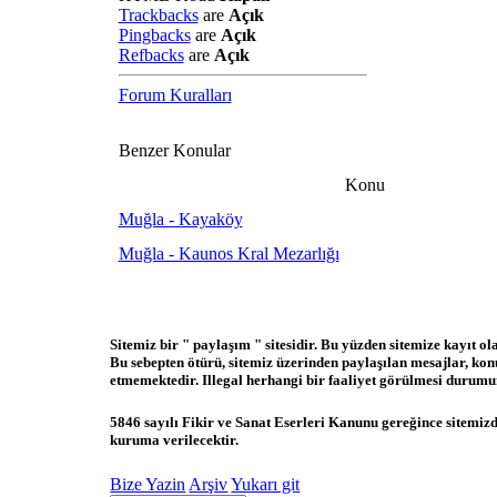
Trackbacks
are
Açık
Pingbacks
are
Açık
Refbacks
are
Açık
Forum Kuralları
Benzer Konular
Konu
Muğla - Kayaköy
Muğla - Kaunos Kral Mezarlığı
Sitemiz bir " paylaşım " sitesidir. Bu yüzden sitemize kayıt o
Bu sebepten ötürü, sitemiz üzerinden paylaşılan mesajlar, ko
etmemektedir. Illegal herhangi bir faaliyet görülmesi durumund
5846 sayılı Fikir ve Sanat Eserleri Kanunu gereğince sitemizde
kuruma verilecektir.
Bize Yazin
Arşiv
Yukarı git