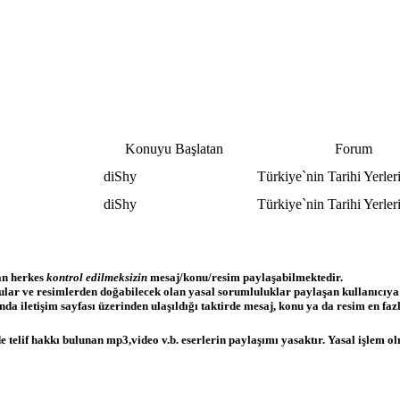
Konuyu Başlatan
Forum
diShy
Türkiye`nin Tarihi Yerler
diShy
Türkiye`nin Tarihi Yerler
lan herkes
kontrol edilmeksizin
mesaj/konu/resim paylaşabilmektedir.
nular ve resimlerden doğabilecek olan yasal sorumluluklar paylaşan kullanıcıya
a iletişim sayfası üzerinden ulaşıldığı taktirde mesaj, konu ya da resim en fazla
 telif hakkı bulunan mp3,video v.b. eserlerin paylaşımı yasaktır. Yasal işlem olm