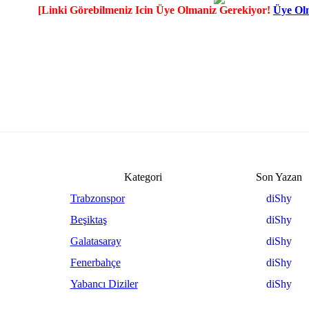
[Linki Görebilmeniz Icin Üye Olmaniz Gerekiyor!
Üye Olm
Kategori
Son Yazan
Trabzonspor
diShy
Beşiktaş
diShy
Galatasaray
diShy
Fenerbahçe
diShy
Yabancı Diziler
diShy