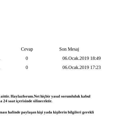
Cevap
Son Mesaj
i
0
06.Ocak.2019
18:49
i
0
06.Ocak.2019
17:23
 aittir. Haylazforum.Net hiçbir yasal sorumluluk kabul
 24 saat içerisinde silinecektir.
ası halinde paylaşan kişi yada kişilerin bilgileri gerekli