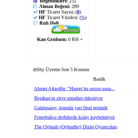
Beğendikleri:
252
Alınan Beğeni:
289
HF
Ticaret Sayısı: (
0
)
HF
Ticaret Yüzdesi: (
%
)
Ruh Hali
Kan Grubum:
0 RH +
diShy Üyenin Son 5 Konusu
Baslik
Ahmet Ağaoğlu: "Hasret bu sezon sona...
Beşiktaş'ın zirve umutları tükeniyor
Galatasaray, kupada yarı final peşinde
Fenerbahçe derbilerde kolay kaybetmiyor
The Orjinals (Orjinaller) Dizisi Oyuncuları