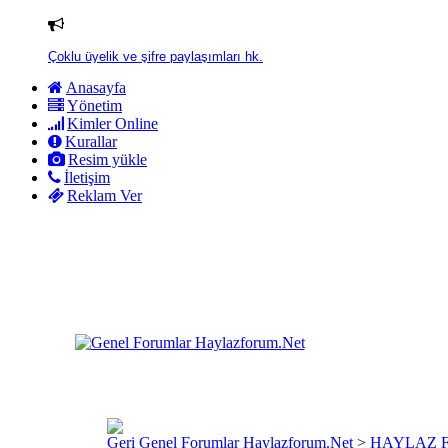
Çoklu üyelik ve şifre paylaşımları hk.
Anasayfa
Yönetim
Kimler Online
Kurallar
Resim yükle
İletişim
Reklam Ver
Genel Forumlar Haylazforum.Net
>
HAYLAZ 