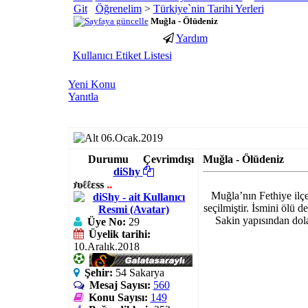
Öğrenelim
>
Türkiye`nin Tarihi Yerleri
Muğla - Ölüdeniz
Yardım
porno
youtube
Kullanıcı Etiket Listesi
izle
abone
gaziantep
hilesi
Yeni Konu
escort
Yanıtla
gaziantep
escort
06.Ocak.2019
Durumu
Çevrimdışı
Muğla - Ölüdeniz
diShy
~
یơυℓℓεss
..
Muğla’nın Fethiye ilçe
seçilmiştir. İsmini ölü 
Sakin yapısından dola
Üye No:
29
Üyelik tarihi:
10.Aralık.2018
Şehir:
54 Sakarya
Mesaj Sayısı:
560
Konu Sayısı:
149