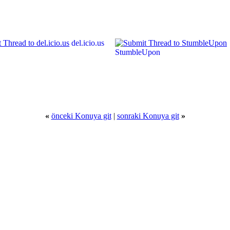
del.icio.us
StumbleUpon
«
önceki Konuya git
|
sonraki Konuya git
»