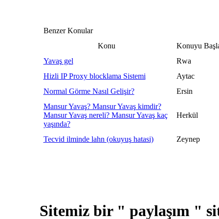
Benzer Konular
Konu
Konuyu Başl
Yavaş gel
Rwa
Hizli IP Proxy blocklama Sistemi
Aytac
Normal Görme Nasıl Gelişir?
Ersin
Mansur Yavaş? Mansur Yavaş kimdir?
Mansur Yavaş nereli? Mansur Yavaş kaç
Herkül
yaşında?
Tecvid ilminde lahn (okuyuş hatasi)
Zeynep
Sitemiz bir " paylaşım " si