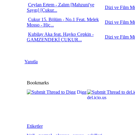
Ceylan Ertem - Zalım [Mahzuni'ye
Dizi ve Film Mü
Saygı] [Çukur...
Çukur 15. Bölüm - No.1 Feat. Melek
Dizi ve Film Mü
Mosso - Hiç...
Kubilay Aka feat. Hayko Cepkin -
Dizi ve Film Mü
GAMZENDEKİ ÇUKUR...
Yanıtla
Bookmarks
Digg
del.icio.us
Etiketler