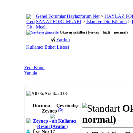
Genel Forumlar Haylazforum.Net
>
HAYLAZ FO
SANAT FORUMLARI
>
İslam ve Din Bölümü
>
Meali
Okuyuş şekilleri (yavaş – hizli – normal)
Yardım
porno
youtube
Kullanıcı Etiket Listesi
izle
abone
gaziantep
hilesi
escort
gaziantep
Yeni Konu
escort
Yanıtla
06.Aralık.2018
Durumu
Çevrimdışı
Ok
Zeynep
normal)
Üye No:
17