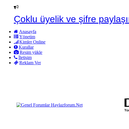
Çoklu üyelik ve şifre paylaşı
Anasayfa
Yönetim
Kimler Online
Kurallar
Resim yükle
İletişim
Reklam Ver