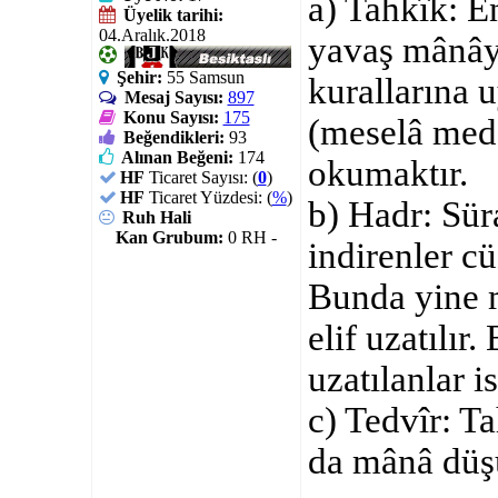
a) Tahkîk: E
Üyelik tarihi:
04.Aralık.2018
yavaş mânâyı
Şehir:
55 Samsun
kurallarına 
Mesaj Sayısı:
897
Konu Sayısı:
175
(meselâ medd
Beğendikleri:
93
Alınan Beğeni:
174
okumaktır.
HF
Ticaret Sayısı: (
0
)
HF
Ticaret Yüzdesi: (
%
)
b) Hadr: Sür
Ruh Hali
Kan Grubum:
0 RH -
indirenler c
Bunda yine m
elif uzatılır.
uzatılanlar i
c) Tedvîr: Ta
da mânâ düş