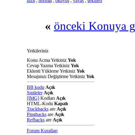
hizli
,
normal
,
okuyuş
,
yavaş
,
şekilleri
«
önceki Konuya g
Yetkileriniz
Konu Acma Yetkiniz
Yok
Cevap Yazma Yetkiniz
Yok
Eklenti Yükleme Yetkiniz
Yok
Mesajınızı Değiştirme Yetkiniz
Yok
BB kodu
Açık
Smileler
Açık
[IMG]
Kodları
Açık
HTML-Kodu
Kapalı
Trackbacks
are
Açık
Pingbacks
are
Açık
Refbacks
are
Açık
Forum Kuralları